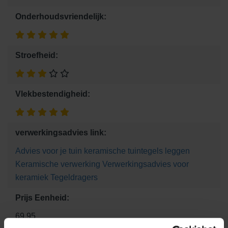
Onderhoudsvriendelijk:
Stroefheid:
Vlekbestendigheid:
verwerkingsadvies link:
Advies voor je tuin
keramische tuintegels leggen
Keramische verwerking
Verwerkingsadvies voor
keramiek
Tegeldragers
Prijs Eenheid:
69.95