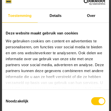
Maat
Toestemming
Details
Over
60 x 60 x 2
90 x 60 x 2
120 x 60 x 2
Deze website maakt gebruik van cookies
We gebruiken cookies om content en advertenties te
Kleur
personaliseren, om functies voor social media te bieden
en om ons websiteverkeer te analyseren. Ook delen we
Standaard kleuren
informatie over uw gebruik van onze site met onze
partners voor social media, adverteren en analyse. Deze
partners kunnen deze gegevens combineren met andere
informatie die u aan ze heeft verstrekt of die ze hebben
verzameld op basis van uw gebruik van hun services. U
gaat akkoord met onze cookies als u onze website blijft
gebruiken.
Toestemmingsselectie
Noodzakelijk
Alpage
Antique