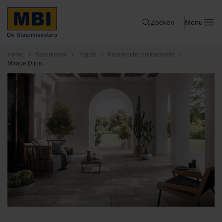
Zoeken
Menu
Home
/
Assortiment
/
Tegels
/
Keramische buitentegels
/
Mirage Dijon