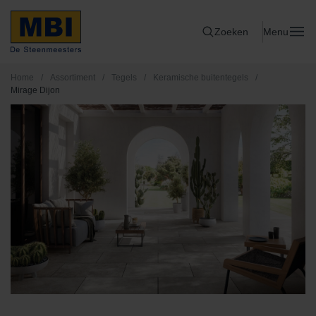
Zoeken
Menu
Home
/
Assortiment
/
Tegels
/
Keramische buitentegels
/
Mirage Dijon