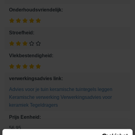
Onderhoudsvriendelijk:
Stroefheid:
Vlekbestendigheid:
verwerkingsadvies link:
Advies voor je tuin
keramische tuintegels leggen
Keramische verwerking
Verwerkingsadvies voor
keramiek
Tegeldragers
Prijs Eenheid:
56.95