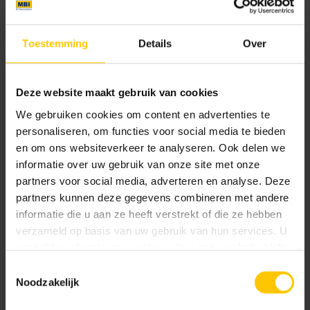
Maat
Toestemming
Details
Over
60 x 60 x 2
90 x 60 x 2
120 x 60 x 2
Deze website maakt gebruik van cookies
We gebruiken cookies om content en advertenties te
Kleur
personaliseren, om functies voor social media te bieden
en om ons websiteverkeer te analyseren. Ook delen we
Standaard kleuren
informatie over uw gebruik van onze site met onze
partners voor social media, adverteren en analyse. Deze
partners kunnen deze gegevens combineren met andere
informatie die u aan ze heeft verstrekt of die ze hebben
verzameld op basis van uw gebruik van hun services. U
gaat akkoord met onze cookies als u onze website blijft
gebruiken.
Toestemmingsselectie
Noodzakelijk
Alpage
Antique