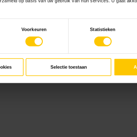
erzameld op basis van uw gebruik van hun services. U gaat akk
Pointer
Voorkeuren
Statistieken
Advies voor je tuin
GeoCerami
GeoCeramica leggen
,
GeoCe
bestraten
Tegeldragers
61.95 €
ookies
Selectie toestaan
A
55266