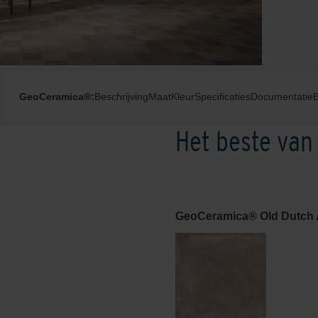
GeoCeramica®:
Beschrijving
Maat
Kleur
Specificaties
Documentatie
Het beste van
GeoCeramica® Old Dutch