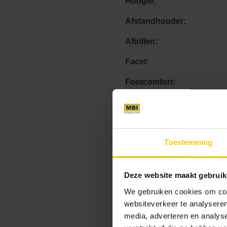
Hoogte:
Afstandhouder:
Aftrillen:
Facet:
Footcomfort:
Hogedrukspuit:
Kalkuitbloei:
Toestemming
Kleurvastheid:
Krasvastheid:
Deze website maakt gebruik
Matheid:
We gebruiken cookies om cont
Onderhoudsvriendelijk:
websiteverkeer te analyseren
media, adverteren en analys
Stroefheid: