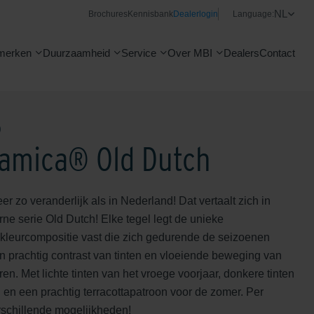
NL
Brochures
Kennisbank
Dealerlogin
Language:
merken
Duurzaamheid
Service
Over MBI
Dealers
Contact
®
amica® Old Dutch
er zo veranderlijk als in Nederland! Dat vertaalt zich in
e serie Old Dutch! Elke tegel legt de unieke
 kleurcompositie vast die zich gedurende de seizoenen
n prachtig contrast van tinten en vloeiende beweging van
en. Met lichte tinten van het vroege voorjaar, donkere tinten
r, en een prachtig terracottapatroon voor de zomer. Per
rschillende mogelijkheden!