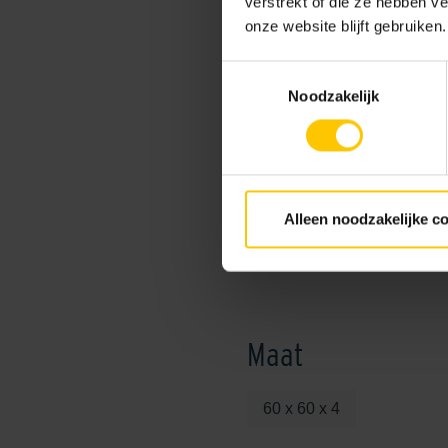
verstrekt of die ze hebben v
onze website blijft gebruiken.
Vlekbestendigheid:
Toestemmingsselectie
Label:
Noodzakelijk
verwerkingsadvies link:
Consumentenadviesprijs:
Alleen noodzakelijke c
Kleurcode:
Maat
60 x 60 x 4