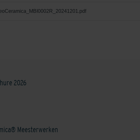
_GeoCeramica_MBI0002R_20241201.pdf
hure 2026
mica® Meesterwerken