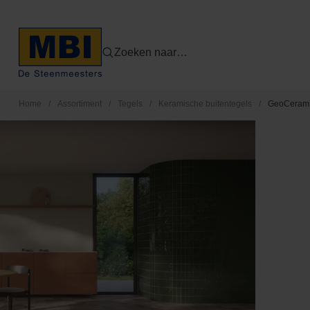
Zoeken naar…
Home
/
Assortiment
/
Tegels
/
Keramische buitentegels
/
GeoCerami