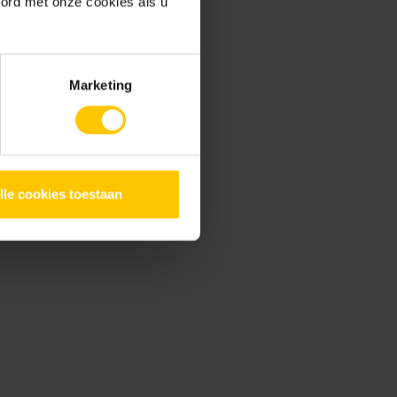
oord met onze cookies als u
Marketing
ca verwerkingsadvies
ramica zagen
Tuin
lle cookies toestaan