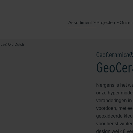
Assortiment
Projecten
Onze 
ca® Old Dutch
GeoCeramica
GeoCer
Nergens is het we
onze hyper modern
veranderingen in
voordoen, met ee
geoxideerde kleur
voor herfst-winte
design wel 48 ve