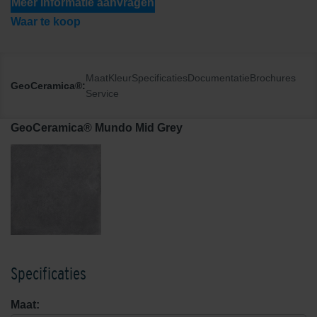
Meer informatie aanvragen
Waar te koop
Maat
Kleur
Specificaties
Documentatie
Brochures
GeoCeramica®:
Service
GeoCeramica® Mundo Mid Grey
Specificaties
Maat: