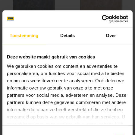
Antra
Light Grey
Toestemming
Details
Over
Deze website maakt gebruik van cookies
We gebruiken cookies om content en advertenties te
personaliseren, om functies voor social media te bieden
en om ons websiteverkeer te analyseren. Ook delen we
Mid Grey
informatie over uw gebruik van onze site met onze
partners voor social media, adverteren en analyse. Deze
Brochures
partners kunnen deze gegevens combineren met andere
informatie die u aan ze heeft verstrekt of die ze hebben
verzameld op basis van uw gebruik van hun services. U
gaat akkoord met onze cookies als u onze website blijft
Tuinbrochure 2026
gebruiken.
Toestemmingsselectie