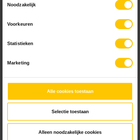
Bekijk
Noodzakelijk
Voorkeuren
GeoCeramica® Meesterwerken
Statistieken
Bekijk
Marketing
GeoCeramica® Kleurenwaaier
Alle cookies toestaan
Bekijk
Selectie toestaan
Alleen noodzakelijke cookies
GeoCeramica® Specialties