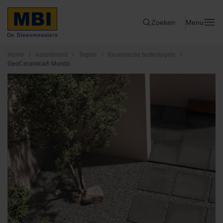
Zoeken
Menu
Home
/
Assortiment
/
Tegels
/
Keramische buitentegels
/
GeoCeramica® Mundo