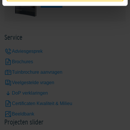
Bekijk
Service
Adviesgesprek
Brochures
Tuinbrochure aanvragen
Veelgestelde vragen
DoP verklaringen
Certificaten Kwaliteit & Milieu
Beeldbank
Projecten slider