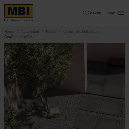
Zoeken
Menu
Home
/
Assortiment
/
Tegels
/
Keramische buitentegels
/
GeoCeramica® Mundo