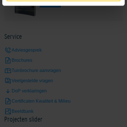
Bekijk
Service
Adviesgesprek
Brochures
Tuinbrochure aanvragen
Veelgestelde vragen
DoP verklaringen
Certificaten Kwaliteit & Milieu
Beeldbank
Projecten slider