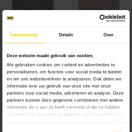
Antra
Light Grey
Toestemming
Details
Over
Deze website maakt gebruik van cookies
We gebruiken cookies om content en advertenties te
personaliseren, om functies voor social media te bieden
en om ons websiteverkeer te analyseren. Ook delen we
Mid Grey
informatie over uw gebruik van onze site met onze
partners voor social media, adverteren en analyse. Deze
Brochures
partners kunnen deze gegevens combineren met andere
informatie die u aan ze heeft verstrekt of die ze hebben
verzameld op basis van uw gebruik van hun services. U
gaat akkoord met onze cookies als u onze website blijft
Tuinbrochure 2026
gebruiken.
Toestemmingsselectie