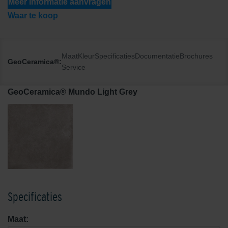
Meer informatie aanvragen
Waar te koop
Maat
Kleur
Specificaties
Documentatie
Brochures
GeoCeramica®:
Service
GeoCeramica® Mundo Light Grey
Specificaties
Maat: