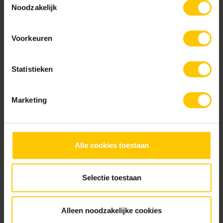
Bekijk
Noodzakelijk
Voorkeuren
GeoCeramica® Meesterwerken
Statistieken
Bekijk
Marketing
GeoCeramica® Kleurenwaaier
Alle cookies toestaan
Bekijk
Selectie toestaan
Alleen noodzakelijke cookies
GeoCeramica® Specialties