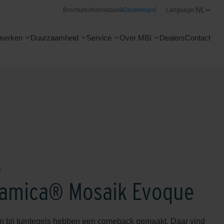
NL
Brochures
Kennisbank
Dealerlogin
Language:
merken
Duurzaamheid
Service
Over MBI
Dealers
Contact
®
amica® Mosaik Evoque
en bij tuintegels hebben een comeback gemaakt. Daar vind