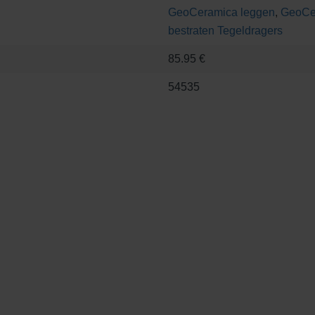
GeoCeramica leggen
,
GeoCe
bestraten
Tegeldragers
85.95 €
54535