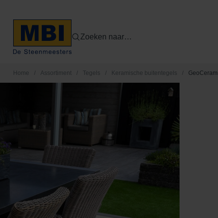
Zoeken naar…
Home
/
Assortiment
/
Tegels
/
Keramische buitentegels
/
GeoCerami