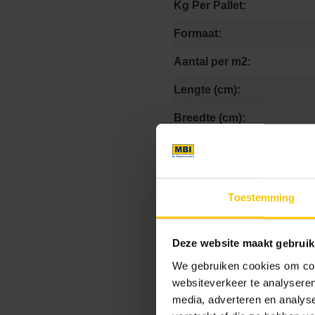
Kg Per Pallet:
Formaat:
Aantal per m2:
Lengte (cm):
Breedte (cm):
Hoogte (cm):
Lengte:
Toestemming
Breedte:
Hoogte:
Deze website maakt gebruik
Afstandhouder:
We gebruiken cookies om cont
websiteverkeer te analyseren
Aftrillen:
media, adverteren en analys
Facet: