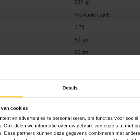
882 kg
Vierkante tegels
2.78
60 cm
60 cm
4 cm
600 mm
Details
600 mm
40 mm
 van cookies
ent en advertenties te personaliseren, om functies voor social
. Ook delen we informatie over uw gebruik van onze site met on
e. Deze partners kunnen deze gegevens combineren met andere i
Ja, 1x1 mm