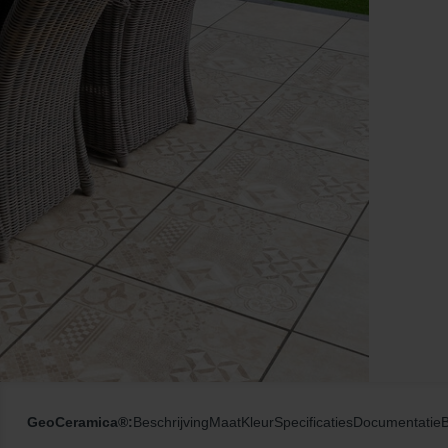
GeoCeramica®:
Beschrijving
Maat
Kleur
Specificaties
Documentatie