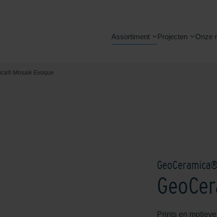
Assortiment
Projecten
Onze 
ca® Mosaik Evoque
GeoCeramica
GeoCer
Prints en motiev