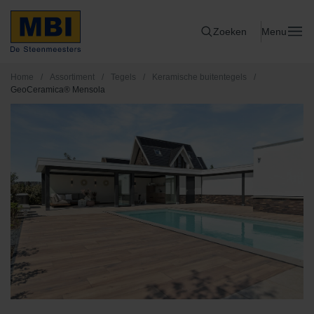
Zoeken
Menu
Home
/
Assortiment
/
Tegels
/
Keramische buitentegels
/
GeoCeramica® Mensola