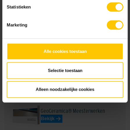
Statistieken
MBI0002R: DoP GeoCeramica Nieuw-Lekkerland MBI0002R
Marketing
Brochures
Alle cookies toestaan
Tuinbrochure 2026
Selectie toestaan
Bekijk
Alleen noodzakelijke cookies
GeoCeramica® Meesterwerken
Bekijk