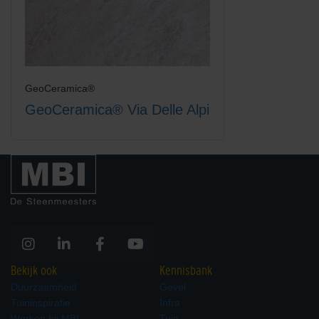
GeoCeramica®
GeoCeramica® Via Delle Alpi
Bekijk ook
Kennisbank
Duurzaamheid
Gevel
Tuininspiratie
Infra
Werken bij MBI
Tuin