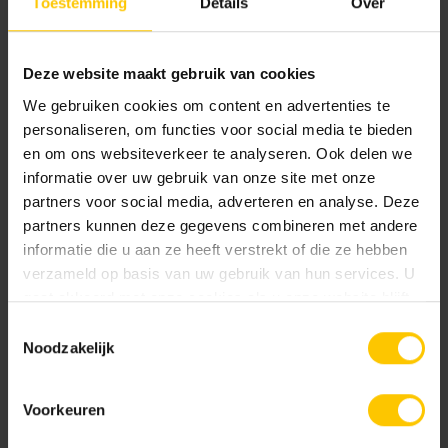
Toestemming
Details
Over
Kleur
Deze website maakt gebruik van cookies
We gebruiken cookies om content en advertenties te
Standaard kleuren
personaliseren, om functies voor social media te bieden
en om ons websiteverkeer te analyseren. Ook delen we
informatie over uw gebruik van onze site met onze
partners voor social media, adverteren en analyse. Deze
partners kunnen deze gegevens combineren met andere
informatie die u aan ze heeft verstrekt of die ze hebben
verzameld op basis van uw gebruik van hun services. U
gaat akkoord met onze cookies als u onze website blijft
Larix
Oak
gebruiken.
Toestemmingsselectie
Noodzakelijk
Documentatie
Voorkeuren
Prestatieverklaring_GeoCeramica_MBI0002R_20241201.pdf