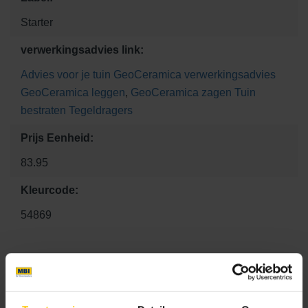
Starter
verwerkingsadvies link:
Advies voor je tuin
GeoCeramica verwerkingsadvies
GeoCeramica leggen
,
GeoCeramica zagen
Tuin
bestraten
Tegeldragers
Prijs Eenheid:
83.95
Kleurcode:
54869
Maat
120 x 30 x 4