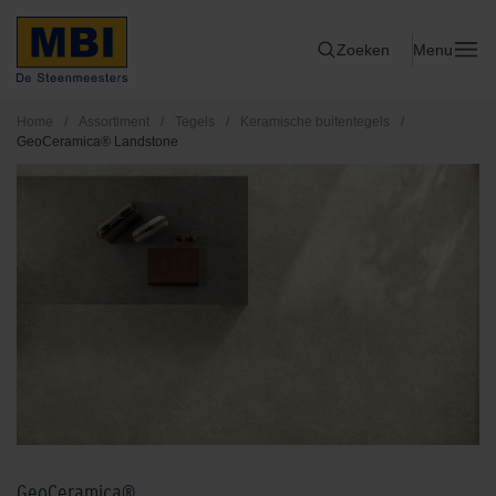
Zoeken
Menu
Home
/
Assortiment
/
Tegels
/
Keramische buitentegels
/
GeoCeramica® Landstone
GeoCeramica®