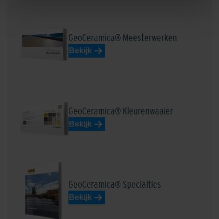
GeoCeramica® Meesterwerken
Bekijk
GeoCeramica® Kleurenwaaier
Bekijk
GeoCeramica® Specialties
Bekijk