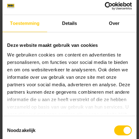
60 x 60 x 4
100 x 100 x 4
Toestemming
Details
Over
Kleur
Standaard kleuren
Deze website maakt gebruik van cookies
We gebruiken cookies om content en advertenties te
personaliseren, om functies voor social media te bieden
en om ons websiteverkeer te analyseren. Ook delen we
informatie over uw gebruik van onze site met onze
partners voor social media, adverteren en analyse. Deze
partners kunnen deze gegevens combineren met andere
informatie die u aan ze heeft verstrekt of die ze hebben
Carbon
Earth
verzameld op basis van uw gebruik van hun services. U
gaat akkoord met onze cookies als u onze website blijft
gebruiken.
Toestemmingsselectie
Noodzakelijk