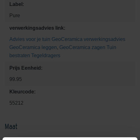
Label:
Pure
verwerkingsadvies link:
Advies voor je tuin
GeoCeramica verwerkingsadvies
GeoCeramica leggen
,
GeoCeramica zagen
Tuin
bestraten
Tegeldragers
Prijs Eenheid:
99.95
Kleurcode:
55212
Maat