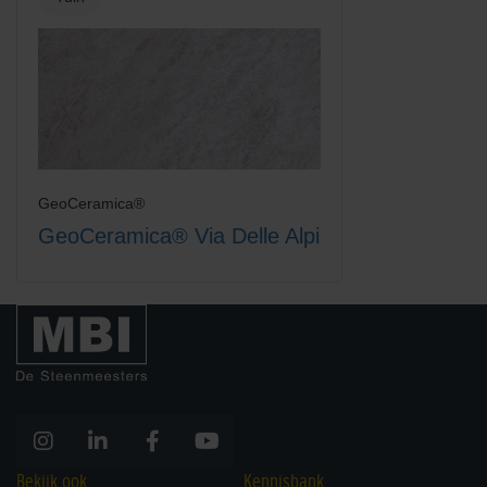
GeoCeramica®
GeoCeramica® Via Delle Alpi
Bekijk ook
Kennisbank