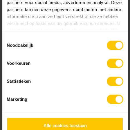
partners voor social media, adverteren en analyse. Deze
partners kunnen deze gegevens combineren met andere
informatie die u aan ze heeft verstrekt of die ze hebben
verzameld op basis van uw gebruik van hun services. U
gaat akkoord met onze cookies als u onze website blijft
Light Grey
gebruiken.
Toestemmingsselectie
Noodzakelijk
Brochures
Voorkeuren
Tuinbrochure 2026
Statistieken
Bekijk
Marketing
GeoCeramica® Meesterwerken
Alle cookies toestaan
Bekijk