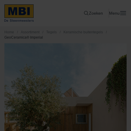
Zoeken
Menu
Home
/
Assortiment
/
Tegels
/
Keramische buitentegels
/
GeoCeramica® Imperial