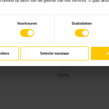
erzameld op basis van uw gebruik van hun services. U gaat akk
Voorkeuren
Statistieken
Pure
Advies voor je tuin
GeoCerami
GeoCeramica leggen
,
GeoCe
ookies
Selectie toestaan
A
bestraten
Tegeldragers
84.95 €
55255