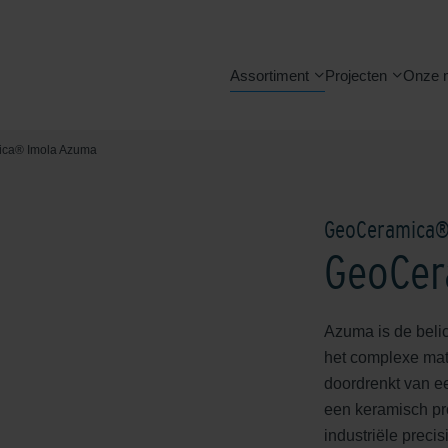
Assortiment
Projecten
Onze 
ca® Imola Azuma
GeoCeramica
GeoCer
Azuma is de beli
het complexe mate
doordrenkt van ee
een keramisch pr
industriële precis