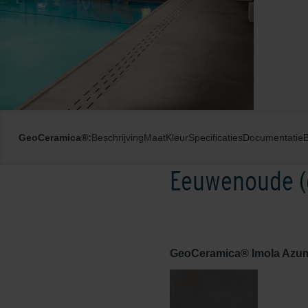
GeoCeramica®:
Beschrijving
Maat
Kleur
Specificaties
Documentatie
Eeuwenoude (o
GeoCeramica® Imola Azum