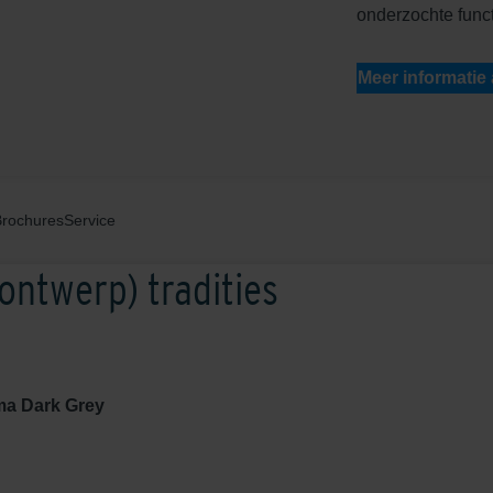
onderzochte functi
Meer informatie
Brochures
Service
ntwerp) tradities
a Dark Grey