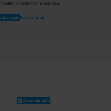
onaliteit en esthetische inspiratie.
 aanvragen
Waar te koop
Documentatie