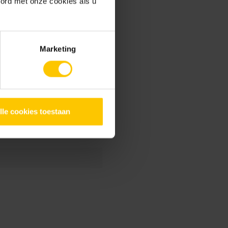
oord met onze cookies als u
Marketing
ca verwerkingsadvies
ramica zagen
Tuin
lle cookies toestaan