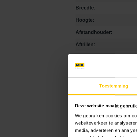
Breedte:
Hoogte:
Afstandhouder:
Aftrillen:
Facet:
Footcomfort:
Hogedrukspuit:
Toestemming
Kalkuitbloei:
Kleurvastheid:
Deze website maakt gebruik
We gebruiken cookies om cont
Krasvastheid:
websiteverkeer te analyseren
Matheid:
media, adverteren en analys