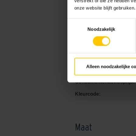
verstrekt of die ze hebben v
Onderhoudsvriendelijk:
onze website blijft gebruiken.
Stroefheid:
Toestemmingsselectie
Noodzakelijk
Vlekbestendigheid:
Label:
verwerkingsadvies link:
Alleen noodzakelijke c
Consumentenadviesprijs:
Kleurcode:
Maat