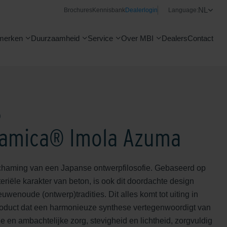
NL
Brochures
Kennisbank
Dealerlogin
Language:
merken
Duurzaamheid
Service
Over MBI
Dealers
Contact
®
amica® Imola Azuma
chaming van een Japanse ontwerpfilosofie. Gebaseerd op
riële karakter van beton, is ook dit doordachte design
uwenoude (ontwerp)tradities. Dit alles komt tot uiting in
oduct dat een harmonieuze synthese vertegenwoordigt van
ie en ambachtelijke zorg, stevigheid en lichtheid, zorgvuldig