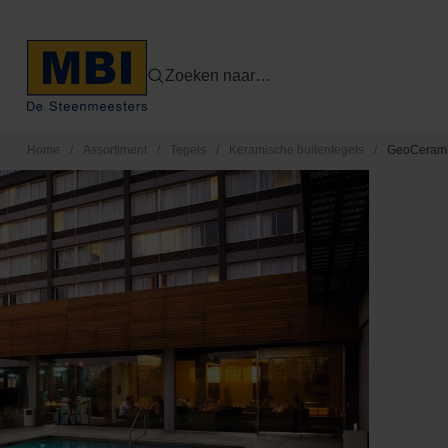
Zoeken naar…
Home
/
Assortiment
/
Tegels
/
Keramische buitentegels
/
GeoCerami