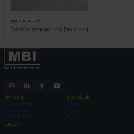
GeoCeramica®
GeoCeramica® Via Delle Alpi
Bekijk ook
Kennisbank
Duurzaamheid
Gevel
Tuininspiratie
Infra
Werken bij MBI
Tuin
Locaties