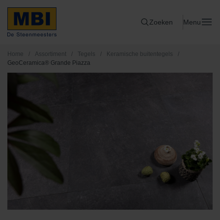
Zoeken
Menu
Home
/
Assortiment
/
Tegels
/
Keramische buitentegels
/
GeoCeramica® Grande Piazza