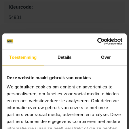
Kleurcode:
54931
Maat
60 x 60 x 4
80 x 80 x 4
100 x 100 x 4
Toestemming
Details
Over
Kleur
Deze website maakt gebruik van cookies
We gebruiken cookies om content en advertenties te
Standaard kleuren
personaliseren, om functies voor social media te bieden
en om ons websiteverkeer te analyseren. Ook delen we
informatie over uw gebruik van onze site met onze
partners voor social media, adverteren en analyse. Deze
partners kunnen deze gegevens combineren met andere
informatie die u aan ze heeft verstrekt of die ze hebben