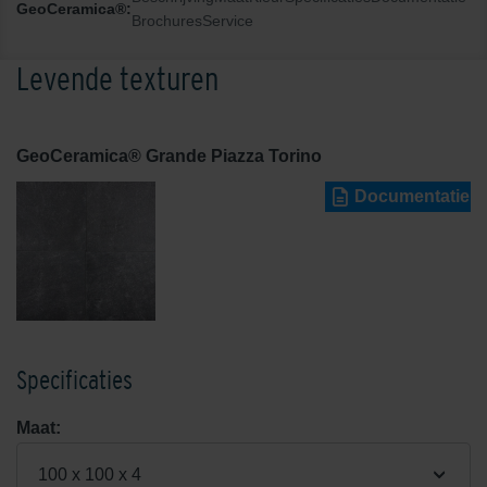
GeoCeramica®:
Brochures
Service
Levende texturen
GeoCeramica® Grande Piazza Torino
Documentatie
Specificaties
Maat:
100 x 100 x 4