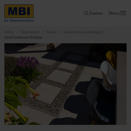
Zoeken
Menu
Home
/
Assortiment
/
Tegels
/
Keramische buitentegels
/
GeoCeramica® Evoque