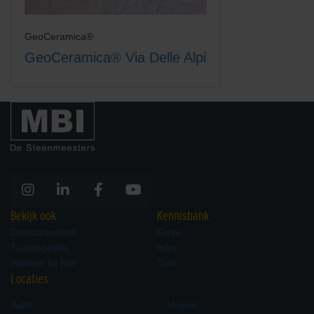
GeoCeramica®
GeoCeramica® Via Delle Alpi
Bekijk ook
Kennisbank
Duurzaamheid
Gevel
Tuininspiratie
Infra
Werken bij MBI
Tuin
Locaties
Aalst
Veghel