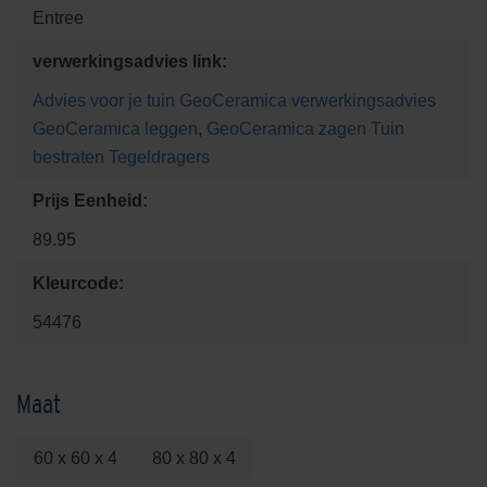
Entree
verwerkingsadvies link:
Advies voor je tuin
GeoCeramica verwerkingsadvies
GeoCeramica leggen
,
GeoCeramica zagen
Tuin
bestraten
Tegeldragers
Prijs Eenheid:
89.95
Kleurcode:
54476
Maat
60 x 60 x 4
80 x 80 x 4