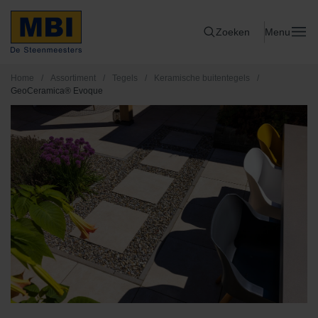
Zoeken
Menu
Home
/
Assortiment
/
Tegels
/
Keramische buitentegels
/
GeoCeramica® Evoque