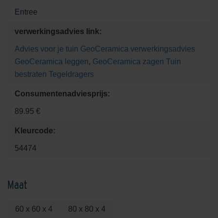
Entree
verwerkingsadvies link:
Advies voor je tuin
GeoCeramica verwerkingsadvies
GeoCeramica leggen
,
GeoCeramica zagen
Tuin
bestraten
Tegeldragers
Consumentenadviesprijs:
89.95 €
Kleurcode:
54474
Maat
60 x 60 x 4
80 x 80 x 4