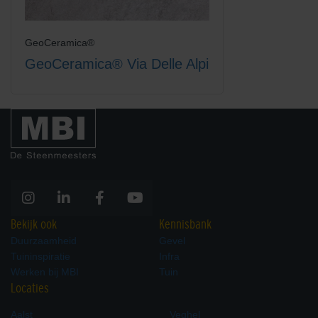
GeoCeramica®
GeoCeramica® Via Delle Alpi
Bekijk ook
Kennisbank
Duurzaamheid
Gevel
Tuininspiratie
Infra
Werken bij MBI
Tuin
Locaties
Aalst
Veghel