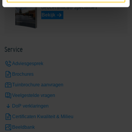
GeoCeramica® Specialties
Bekijk
Service
Adviesgesprek
Brochures
Tuinbrochure aanvragen
Veelgestelde vragen
DoP verklaringen
Certificaten Kwaliteit & Milieu
Beeldbank