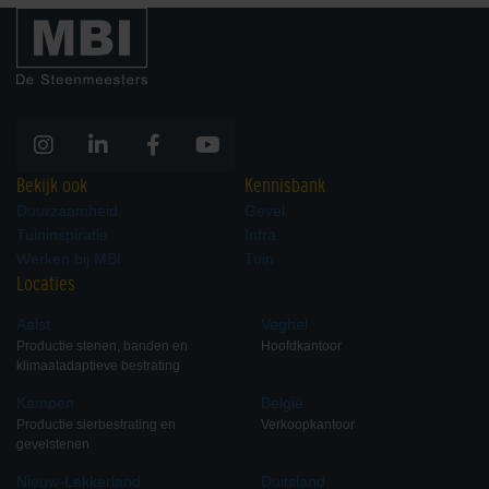
Bekijk ook
Kennisbank
Duurzaamheid
Gevel
Tuininspiratie
Infra
Werken bij MBI
Tuin
Locaties
Aalst
Veghel
Productie stenen, banden en
Hoofdkantoor
klimaatadaptieve bestrating
Kampen
België
Productie sierbestrating en
Verkoopkantoor
gevelstenen
Nieuw-Lekkerland
Duitsland