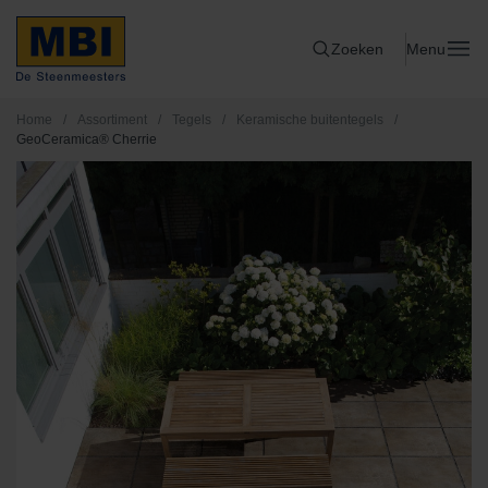
Zoeken
Menu
Home
/
Assortiment
/
Tegels
/
Keramische buitentegels
/
GeoCeramica® Cherrie