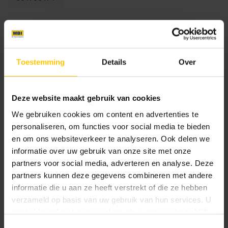
Kleur
Standaard kleuren
Toestemming
Details
Over
Deze website maakt gebruik van cookies
We gebruiken cookies om content en advertenties te
personaliseren, om functies voor social media te bieden
en om ons websiteverkeer te analyseren. Ook delen we
informatie over uw gebruik van onze site met onze
La Soiree
partners voor social media, adverteren en analyse. Deze
partners kunnen deze gegevens combineren met andere
informatie die u aan ze heeft verstrekt of die ze hebben
Brochures
verzameld op basis van uw gebruik van hun services. U
gaat akkoord met onze cookies als u onze website blijft
gebruiken.
Toestemmingsselectie