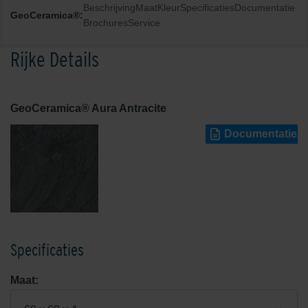
Beschrijving
Maat
Kleur
Specificaties
Documentatie
GeoCeramica®:
Brochures
Service
Rijke Details
GeoCeramica® Aura Antracite
Documentatie
Specificaties
Maat: