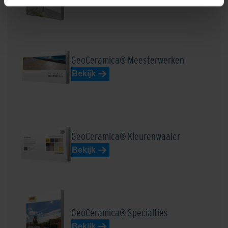
GeoCeramica® Meesterwerken
Bekijk
GeoCeramica® Kleurenwaaier
Bekijk
GeoCeramica® Specialties
Bekijk