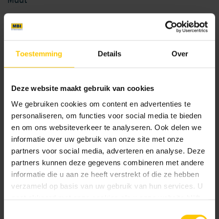
60 x 60 x 4
75 x 75 x 4
Toestemming
Details
Over
Kleur
Standaard kleuren
Deze website maakt gebruik van cookies
We gebruiken cookies om content en advertenties te
personaliseren, om functies voor social media te bieden
en om ons websiteverkeer te analyseren. Ook delen we
informatie over uw gebruik van onze site met onze
partners voor social media, adverteren en analyse. Deze
partners kunnen deze gegevens combineren met andere
informatie die u aan ze heeft verstrekt of die ze hebben
Antracite
Ash
verzameld op basis van uw gebruik van hun services. U
gaat akkoord met onze cookies als u onze website blijft
gebruiken.
Toestemmingsselectie