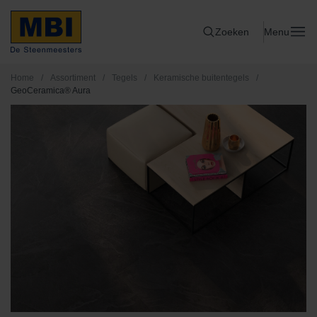
Zoeken
Menu
Home
/
Assortiment
/
Tegels
/
Keramische buitentegels
/
GeoCeramica® Aura