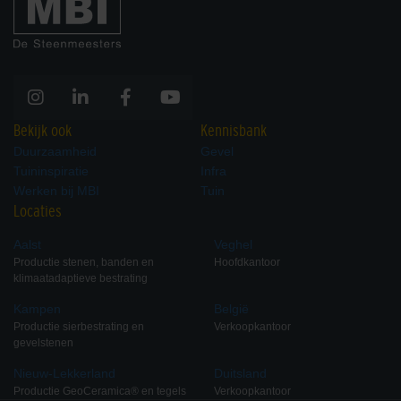
Bekijk ook
Kennisbank
Duurzaamheid
Gevel
Tuininspiratie
Infra
Werken bij MBI
Tuin
Locaties
Aalst
Veghel
Productie stenen, banden en
Hoofdkantoor
klimaatadaptieve bestrating
Kampen
België
Productie sierbestrating en
Verkoopkantoor
gevelstenen
Nieuw-Lekkerland
Duitsland
Productie GeoCeramica® en tegels
Verkoopkantoor