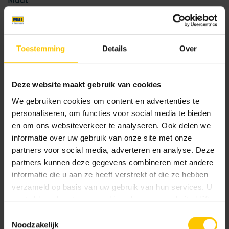
60 x 60 x 4
75 x 75 x 4
Toestemming
Details
Over
Kleur
Standaard kleuren
Deze website maakt gebruik van cookies
We gebruiken cookies om content en advertenties te
personaliseren, om functies voor social media te bieden
en om ons websiteverkeer te analyseren. Ook delen we
informatie over uw gebruik van onze site met onze
partners voor social media, adverteren en analyse. Deze
partners kunnen deze gegevens combineren met andere
informatie die u aan ze heeft verstrekt of die ze hebben
Antracite
Ash
verzameld op basis van uw gebruik van hun services. U
gaat akkoord met onze cookies als u onze website blijft
gebruiken.
Toestemmingsselectie
Noodzakelijk