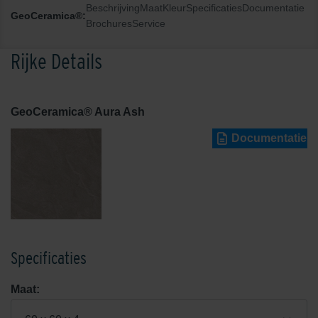
Beschrijving
Maat
Kleur
Specificaties
Documentatie
GeoCeramica®:
Brochures
Service
Rijke Details
GeoCeramica® Aura Ash
Documentatie
Specificaties
Maat: