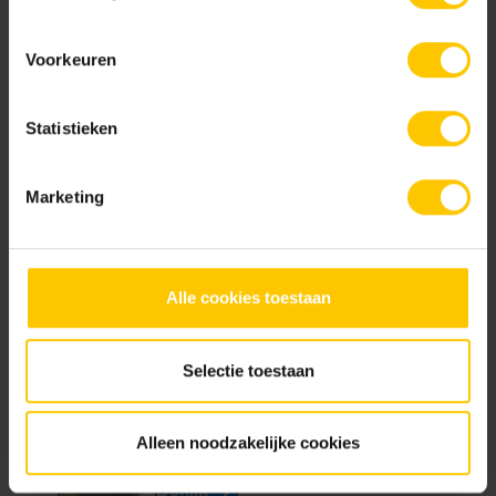
Voorkeuren
Sand
Statistieken
Documentatie
Marketing
Prestatieverklaring_GeoCeramica_MBI0002R_20241201.pdf
Alle cookies toestaan
Brochures
Selectie toestaan
Alleen noodzakelijke cookies
Tuinbrochure 2026
Bekijk