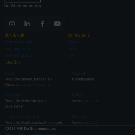
Bekijk ook
Kennisbank
Duurzaamheid
Gevel
Tuininspiratie
Infra
Werken bij MBI
Tuin
Locaties
Aalst
Veghel
Productie stenen, banden en
Hoofdkantoor
klimaatadaptieve bestrating
Kampen
België
Productie sierbestrating en
Verkoopkantoor
gevelstenen
Nieuw-Lekkerland
Duitsland
Productie GeoCeramica® en tegels
Verkoopkantoor
©2026 MBI De Steenmeesters
Privacy Policy
Algemene voorwaarden