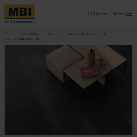
Zoeken
Menu
Home
/
Assortiment
/
Tegels
/
Keramische buitentegels
/
GeoCeramica® Aura