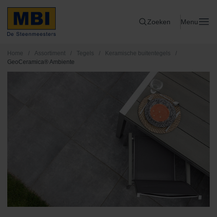
Zoeken
Menu
Home
/
Assortiment
/
Tegels
/
Keramische buitentegels
/
GeoCeramica® Ambiente