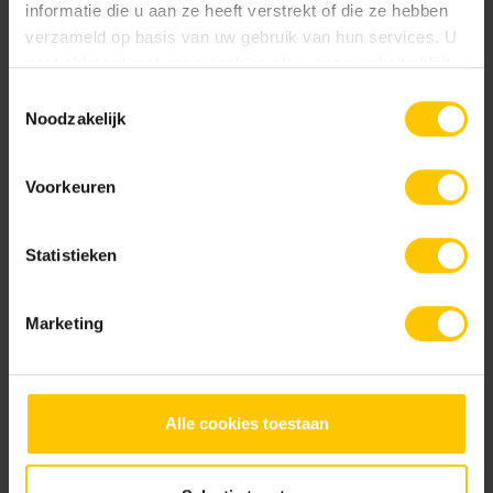
informatie die u aan ze heeft verstrekt of die ze hebben
verzameld op basis van uw gebruik van hun services. U
gaat akkoord met onze cookies als u onze website blijft
gebruiken.
Toestemmingsselectie
Noodzakelijk
Flower Greige
Greige
Voorkeuren
Statistieken
Marketing
Tabacco
Topo
Alle cookies toestaan
Documentatie