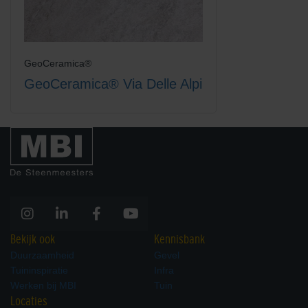
GeoCeramica®
GeoCeramica® Via Delle Alpi
Bekijk ook
Kennisbank
Duurzaamheid
Gevel
Tuininspiratie
Infra
Werken bij MBI
Tuin
Locaties