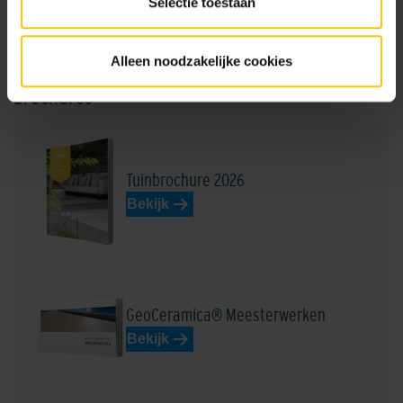
Selectie toestaan
Prestatieverklaring_GeoCeramica_MBI0002R_20241201.pdf
Alleen noodzakelijke cookies
Brochures
Tuinbrochure 2026
Bekijk
GeoCeramica® Meesterwerken
Bekijk