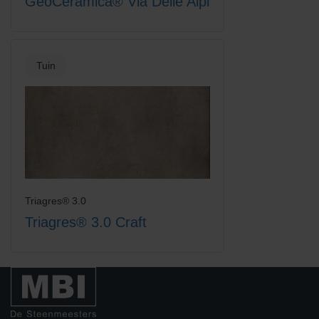
GeoCeramica® Via Delle Alpi
Tuin
Triagres® 3.0
Triagres® 3.0 Craft