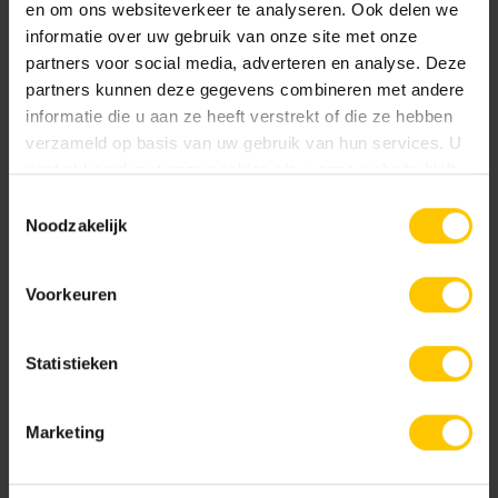
en om ons websiteverkeer te analyseren. Ook delen we
informatie over uw gebruik van onze site met onze
partners voor social media, adverteren en analyse. Deze
partners kunnen deze gegevens combineren met andere
informatie die u aan ze heeft verstrekt of die ze hebben
verzameld op basis van uw gebruik van hun services. U
gaat akkoord met onze cookies als u onze website blijft
Impasto Grigio
Impasto Negro
gebruiken.
Toestemmingsselectie
Noodzakelijk
Voorkeuren
Statistieken
Lava Slate
Timber Grigio
Marketing