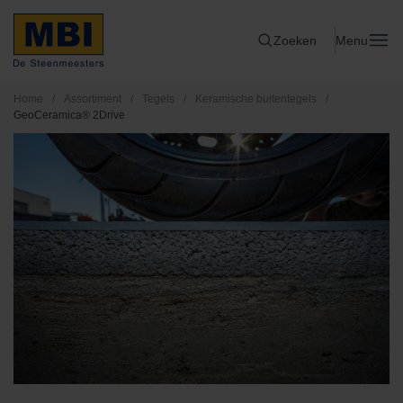
Zoeken
Menu
Home
/
Assortiment
/
Tegels
/
Keramische buitentegels
/
GeoCeramica® 2Drive