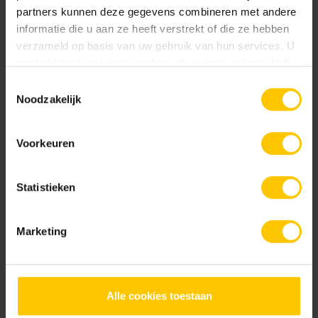
partners kunnen deze gegevens combineren met andere
Tegeldragers
informatie die u aan ze heeft verstrekt of die ze hebben
Consumentenadviesprijs:
verzameld op basis van uw gebruik van hun services. U
gaat akkoord met onze cookies als u onze website blijft
56.95 €
gebruiken.
Toestemmingsselectie
Kleurcode:
Noodzakelijk
40804
Voorkeuren
Maat
Statistieken
30 x 120 x 6
Marketing
Kleur
Standaard kleuren
Alle cookies toestaan