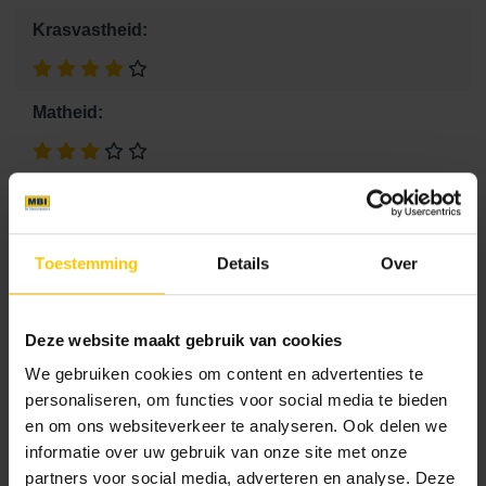
Krasvastheid:
Matheid:
Onderhoudsvriendelijk:
Toestemming
Details
Over
Stroefheid:
Deze website maakt gebruik van cookies
Vlekbestendigheid:
We gebruiken cookies om content en advertenties te
personaliseren, om functies voor social media te bieden
en om ons websiteverkeer te analyseren. Ook delen we
verwerkingsadvies link:
informatie over uw gebruik van onze site met onze
partners voor social media, adverteren en analyse. Deze
Advies voor je tuin
verwerkings advies GeoProArte