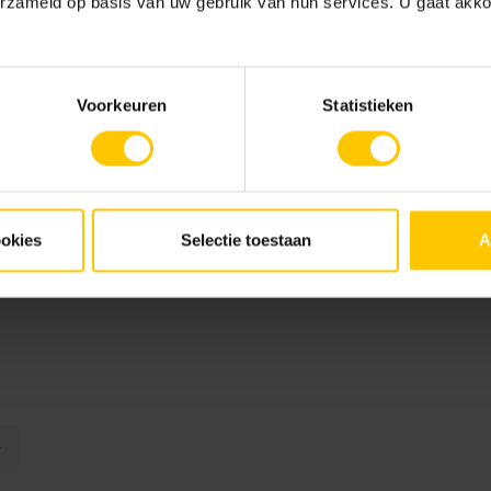
erzameld op basis van uw gebruik van hun services. U gaat akk
Voorkeuren
Statistieken
Advies voor je tuin
verwerkin
Tegeldragers
47.95
ookies
Selectie toestaan
A
10509
4