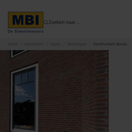
Zoeken naar…
Home
/
Assortiment
/
Tegels
/
Betontegels
/
GeoProArte® Stones