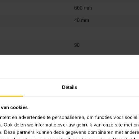
600 mm
40 mm
90
Ja, 2x2 mm
Ja
Details
 van cookies
ent en advertenties te personaliseren, om functies voor social
. Ook delen we informatie over uw gebruik van onze site met on
e. Deze partners kunnen deze gegevens combineren met andere i