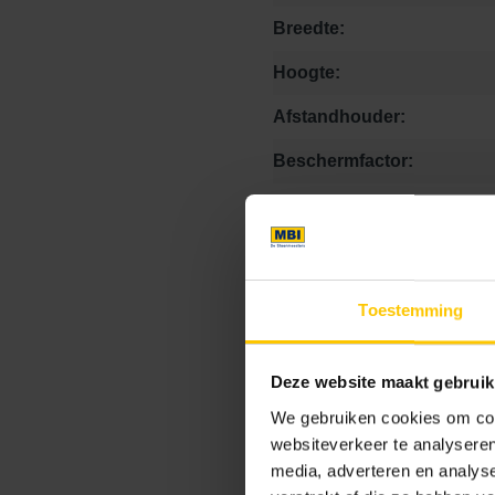
Breedte:
Hoogte:
Afstandhouder:
Beschermfactor:
Facet:
Footcomfort:
Hogedrukspuit:
Toestemming
Kalkuitbloei:
Kleurvastheid:
Deze website maakt gebruik
We gebruiken cookies om cont
Krasvastheid:
websiteverkeer te analyseren
Matheid:
media, adverteren en analys