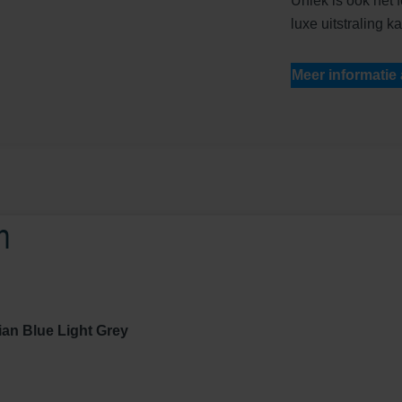
Uniek is ook het f
luxe uitstraling 
Meer informatie
n
an Blue Light Grey