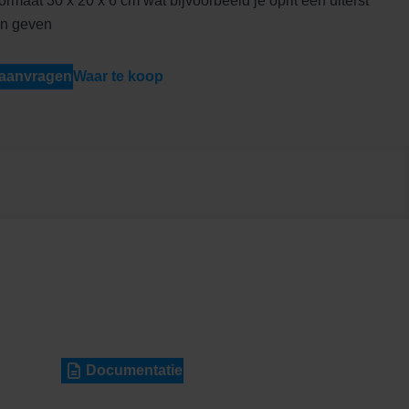
ormaat 30 x 20 x 6 cm wat bijvoorbeeld je oprit een uiterst
kan geven
 aanvragen
Waar te koop
Documentatie