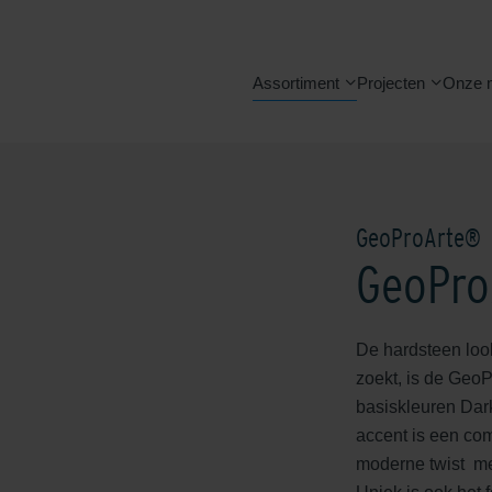
Assortiment
Projecten
Onze 
GeoProArte®
GeoPro
De hardsteen look 
zoekt, is de GeoP
basiskleuren Dark
accent is een com
moderne twist mee