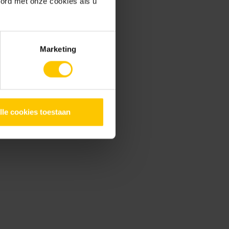
oord met onze cookies als u
Marketing
gs advies GeoProArte
lle cookies toestaan