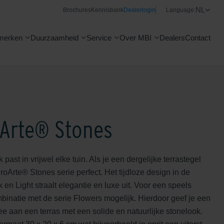
NL
Brochures
Kennisbank
Dealerlogin
Language:
merken
Duurzaamheid
Service
Over MBI
Dealers
Contact
Arte® Stones
past in vrijwel elke tuin. Als je een dergelijke terrastegel
roArte® Stones serie perfect. Het tijdloze design in de
 en Light straalt elegantie en luxe uit. Voor een speels
binatie met de serie Flowers mogelijk. Hierdoor geef je een
 aan een terras met een solide en natuurlijke stonelook.