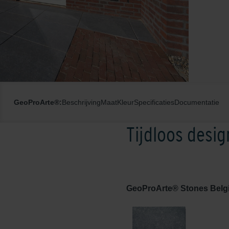
GeoProArte®:
Beschrijving
Maat
Kleur
Specificaties
Documentatie
Tijdloos desig
GeoProArte® Stones Belgi