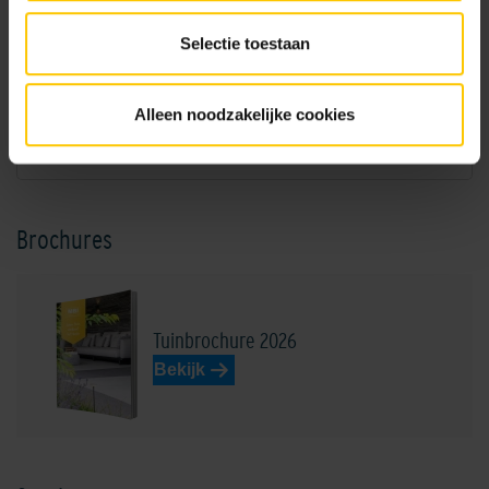
Selectie toestaan
NL-BSB-certificaat vooraf vervaardigde elementen van beton (Aalst) K20305
Alleen noodzakelijke cookies
KIWA-certificaat grasbetontegels (Aalst) K11001
Brochures
Tuinbrochure 2026
Bekijk