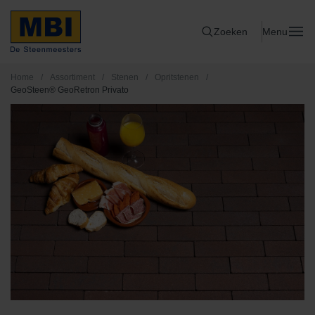
Zoeken
Menu
Home
/
Assortiment
/
Stenen
/
Opritstenen
/
GeoSteen® GeoRetron Privato