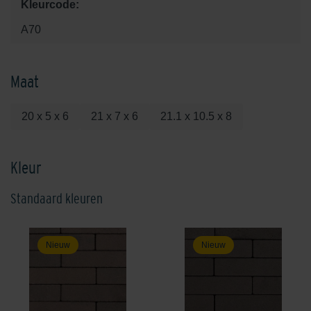
Kleurcode:
A70
Maat
20 x 5 x 6
21 x 7 x 6
21.1 x 10.5 x 8
Kleur
Standaard kleuren
Nieuw
Nieuw