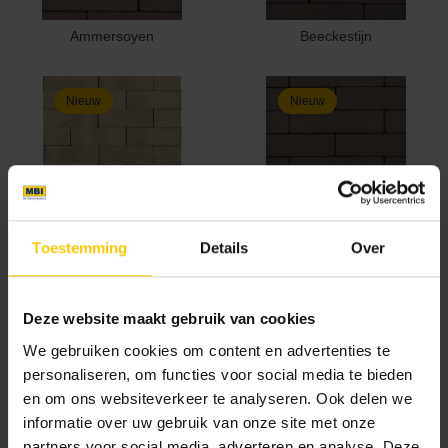
Ammersoyen
Beeckestijn
Nieuw
Nieuw
Haarzuilen
Henkenshage
Toestemming
Details
Over
Nieuw
Nieuw
Deze website maakt gebruik van cookies
We gebruiken cookies om content en advertenties te
personaliseren, om functies voor social media te bieden
en om ons websiteverkeer te analyseren. Ook delen we
informatie over uw gebruik van onze site met onze
Loevestein
Rhodenrijs
partners voor social media, adverteren en analyse. Deze