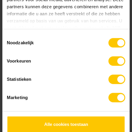
partners kunnen deze gegevens combineren met andere
informatie die u aan ze heeft verstrekt of die ze hebben
Nieuw
Nieuw
verzameld op basis van uw gebruik van hun services. U
gaat akkoord met onze cookies als u onze website blijft
gebruiken.
Toestemmingsselectie
Noodzakelijk
Rosendael
Salentein
Voorkeuren
Documentatie
Statistieken
NL-BSB-certificaat vooraf vervaardigde elementen van beton
Marketing
KOMO-certificaat betonstraatsteen (Aalst) K2021
Alle cookies toestaan
KOMO-certificaat betonstraatstenen (Kampen) K2304