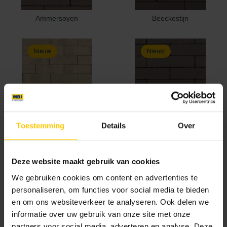
Ammersoyen
Beeckestijn
Nieuw
Nieuw
Haarzuilen
Henkenshage
Toestemming
Details
Over
Nieuw
Nieuw
Deze website maakt gebruik van cookies
We gebruiken cookies om content en advertenties te
personaliseren, om functies voor social media te bieden
en om ons websiteverkeer te analyseren. Ook delen we
informatie over uw gebruik van onze site met onze
Loevestein
Rhodenrijs
partners voor social media, adverteren en analyse. Deze