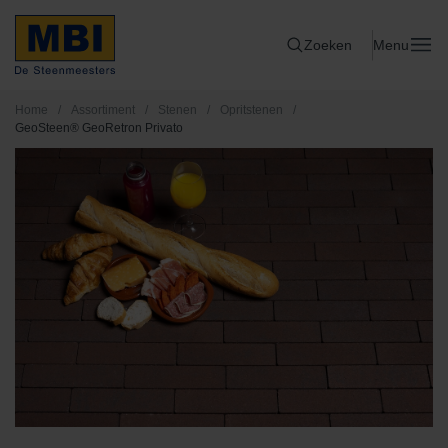
Zoeken
Menu
Home
/
Assortiment
/
Stenen
/
Opritstenen
/
GeoSteen® GeoRetron Privato