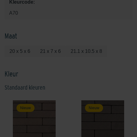
Kleurcode:
A70
Maat
20 x 5 x 6
21 x 7 x 6
21.1 x 10.5 x 8
Kleur
Standaard kleuren
Nieuw
Nieuw