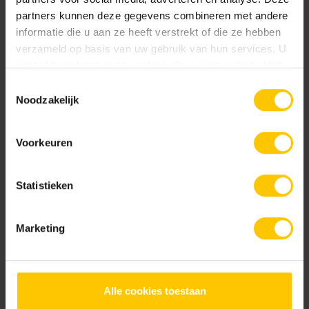
partners kunnen deze gegevens combineren met andere
informatie die u aan ze heeft verstrekt of die ze hebben
Nieuw
Nieuw
verzameld op basis van uw gebruik van hun services. U
gaat akkoord met onze cookies als u onze website blijft
gebruiken.
Toestemmingsselectie
Noodzakelijk
Rosendael
Salentein
Voorkeuren
Documentatie
Statistieken
NL-BSB-certificaat vooraf vervaardigde elementen van beton
Marketing
KOMO-certificaat betonstraatsteen (Aalst) K2021
Alle cookies toestaan
KOMO-certificaat betonstraatstenen (Kampen) K2304