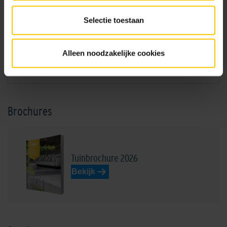
Selectie toestaan
NL-BSB-certificaat vooraf vervaardigde elementen van beton (Aalst) K20305
Alleen noodzakelijke cookies
KIWA-certificaat grasbetontegels (Aalst) K11001
Brochures
Tuinbrochure 2026
Bekijk