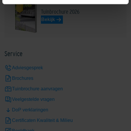
Tuinbrochure 2026
Bekijk
Service
Adviesgesprek
Brochures
Tuinbrochure aanvragen
Veelgestelde vragen
DoP verklaringen
Certificaten Kwaliteit & Milieu
Beeldbank