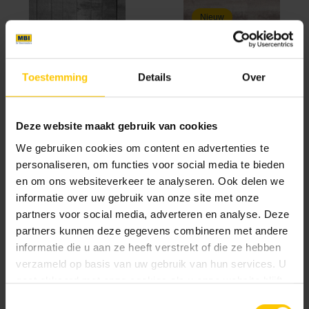
Nieuw
Toestemming
Details
Over
Elba
Lazise
Deze website maakt gebruik van cookies
We gebruiken cookies om content en advertenties te
personaliseren, om functies voor social media te bieden
en om ons websiteverkeer te analyseren. Ook delen we
informatie over uw gebruik van onze site met onze
partners voor social media, adverteren en analyse. Deze
partners kunnen deze gegevens combineren met andere
Milano
informatie die u aan ze heeft verstrekt of die ze hebben
verzameld op basis van uw gebruik van hun services. U
gaat akkoord met onze cookies als u onze website blijft
Documentatie
gebruiken.
Toestemmingsselectie