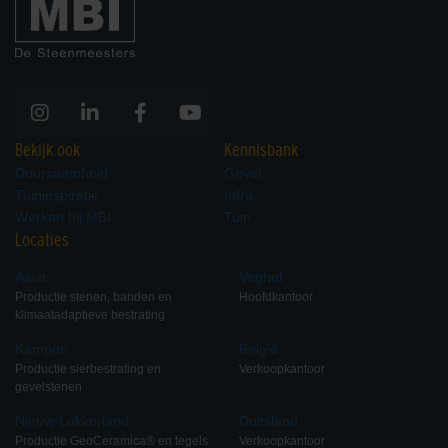
Bekijk ook
Kennisbank
Duurzaamheid
Gevel
Tuininspiratie
Infra
Werken bij MBI
Tuin
Locaties
Aalst
Veghel
Productie stenen, banden en
Hoofdkantoor
klimaatadaptieve bestrating
Kampen
België
Productie sierbestrating en
Verkoopkantoor
gevelstenen
Nieuw-Lekkerland
Duitsland
Productie GeoCeramica® en tegels
Verkoopkantoor