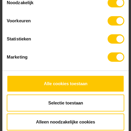
Noodzakelijk
NL-BSB-certificaat vooraf vervaardigde elementen van beton
Voorkeuren
KOMO-certificaat betonstraatsteen (Aalst) K2021
Statistieken
KOMO-certificaat betonstraatstenen (Kampen) K2304
Marketing
NL-BSB-certificaat vooraf vervaardigde elementen van beton (Aalst) K20305
Alle cookies toestaan
KIWA-certificaat grasbetontegels (Aalst) K11001
Selectie toestaan
Brochures
Alleen noodzakelijke cookies