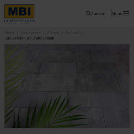
Zoeken
Menu
Home
/
Assortiment
/
Stenen
/
Opritstenen
/
GeoSteen® GeoStretto Lineair