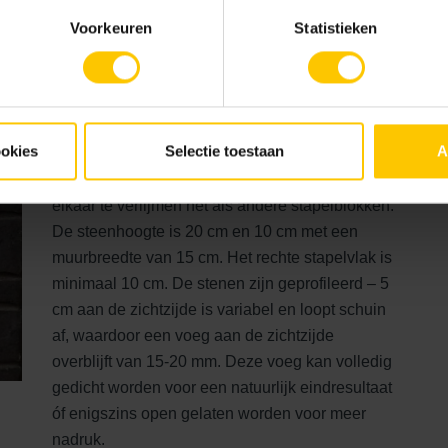
Voorkeuren
Statistieken
Vario Patioblok wildverband
ookies
Selectie toestaan
A
Muur is naar eigen inzicht te stapelen, strak op
elkaar te verlijmen net als andere stapelblokken.
De steenhoogte is 20 cm en 10 cm met een
muurbreedte van 15 cm. Het rechte stapelvlak is
minimaal 10 cm. De stenen zijn geprofileerd – 5
cm aan de zichtzijde is variabel en loopt schuin
af, waardoor een voeg aan de zichtzijde
overblijft van 15-20 mm. Deze voeg kan volledig
gedicht worden voor een natuurlijk eindresultaat
óf enigszins open gelaten worden voor meer
nadruk.