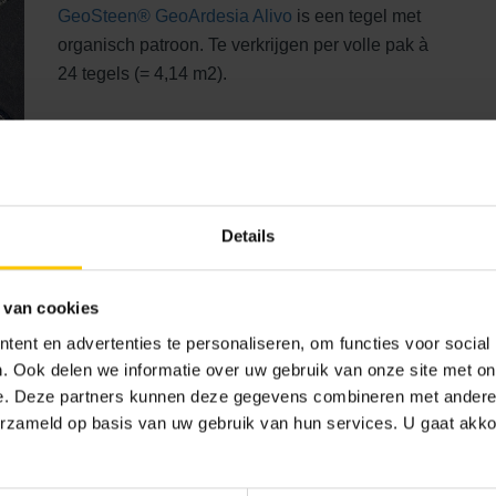
GeoSteen® GeoArdesia Alivo
is een tegel met
organisch patroon. Te verkrijgen per volle pak à
24 tegels (= 4,14 m2).
Zie
legvoorbeeld
en de
afmetingen van de
individuele steen
.
Details
 van cookies
Kasseisteen
ent en advertenties te personaliseren, om functies voor social
. Ook delen we informatie over uw gebruik van onze site met on
e. Deze partners kunnen deze gegevens combineren met andere i
Kasseistenen
zijn naar eigen inzicht te
erzameld op basis van uw gebruik van hun services. U gaat akk
verwerken. Hier zie je een
legvoorbeeld
en alle
varianten
.