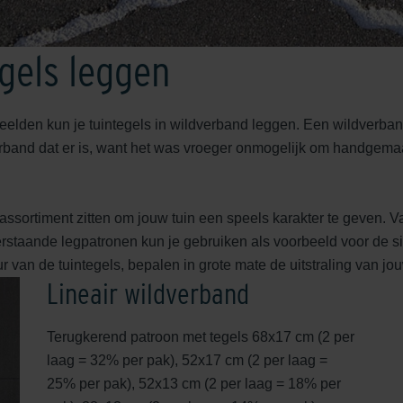
gels leggen
eelden kun je tuintegels in wildverband leggen. Een wildverband 
verband dat er is, want het was vroeger onmogelijk om handgemaa
assortiment zitten om jouw tuin een speels karakter te geven. V
staande legpatronen kun je gebruiken als voorbeeld voor de sier
an de tuintegels, bepalen in grote mate de uitstraling van jouw
Lineair wildverband
Terugkerend patroon met tegels 68x17 cm (2 per
laag = 32% per pak), 52x17 cm (2 per laag =
25% per pak), 52x13 cm (2 per laag = 18% per