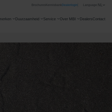
NL
Brochures
Kennisbank
Dealerlogin
Language:
merken
Duurzaamheid
Service
Over MBI
Dealers
Contact