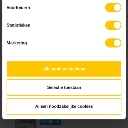
KOMO-certificaat betonstraatsteen (Aalst) K2021
Voorkeuren
KOMO-certificaat betonstraatstenen (Kampen) K2304
Statistieken
Marketing
NL-BSB-certificaat vooraf vervaardigde elementen van beton (Aalst) K20305
KIWA-certificaat grasbetontegels (Aalst) K11001
Alle cookies toestaan
Brochures
Selectie toestaan
Alleen noodzakelijke cookies
Tuinbrochure 2026
Bekijk