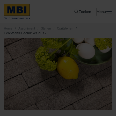
Zoeken
Menu
Home
/
Assortiment
/
Stenen
/
Opritstenen
/
GeoSteen® GeoKlinker Plus ZF