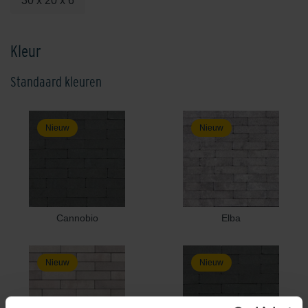
30 x 20 x 6
Kleur
Standaard kleuren
Nieuw
Nieuw
Cannobio
Elba
Nieuw
Nieuw