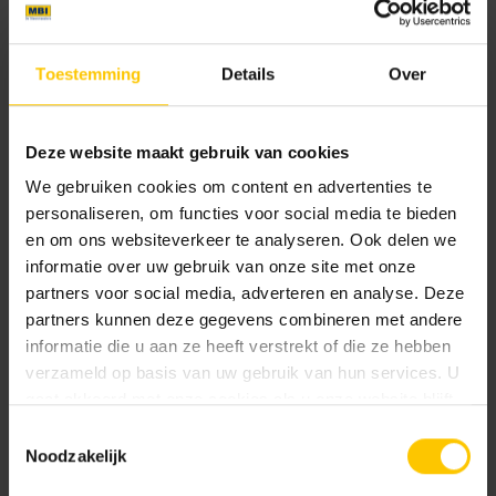
Lazise
Milano
Toestemming
Details
Over
Nieuw
Nieuw
Deze website maakt gebruik van cookies
We gebruiken cookies om content en advertenties te
personaliseren, om functies voor social media te bieden
en om ons websiteverkeer te analyseren. Ook delen we
informatie over uw gebruik van onze site met onze
Roma
Venice
partners voor social media, adverteren en analyse. Deze
partners kunnen deze gegevens combineren met andere
informatie die u aan ze heeft verstrekt of die ze hebben
Documentatie
verzameld op basis van uw gebruik van hun services. U
gaat akkoord met onze cookies als u onze website blijft
gebruiken.
NL-BSB-certificaat vooraf vervaardigde elementen van beton
Toestemmingsselectie
Noodzakelijk