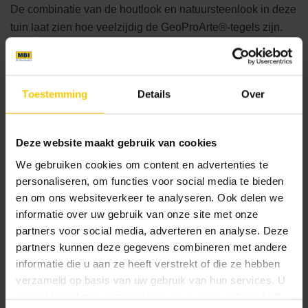
De combinatie van de houtlook en natuursteenlook in deze
tuin laat zien hoe veelzijdig de GeoProArte®-tegels zijn.
Ze kunnen eenvoudig worden geïntegreerd in
verschillende tuinontwerpen, van modern en strak tot
klassiek en landelijk. Bovendien zijn deze tegels bestand
Toestemming
Details
Over
tegen de elementen en blijven ze er jarenlang mooi uitzien,
ongeacht het weer.
Deze website maakt gebruik van cookies
Laat Je Inspireren door
We gebruiken cookies om content en advertenties te
GeoProArte®
personaliseren, om functies voor social media te bieden
en om ons websiteverkeer te analyseren. Ook delen we
informatie over uw gebruik van onze site met onze
Laat je inspireren door deze tuin in Alphen aan den Rijn en
partners voor social media, adverteren en analyse. Deze
ontdek de vele mogelijkheden die GeoProArte® biedt. Of
partners kunnen deze gegevens combineren met andere
je nu droomt van een serene buitenoase, een gezellige
informatie die u aan ze heeft verstrekt of die ze hebben
plek voor familie en vrienden, of een stijlvolle voortuin die
verzameld op basis van uw gebruik van hun services. U
de trotse entree van je huis vormt, met GeoProArte® kun je
gaat akkoord met onze cookies als u onze website blijft
je visie werkelijkheid laten worden. Het is de perfecte mix