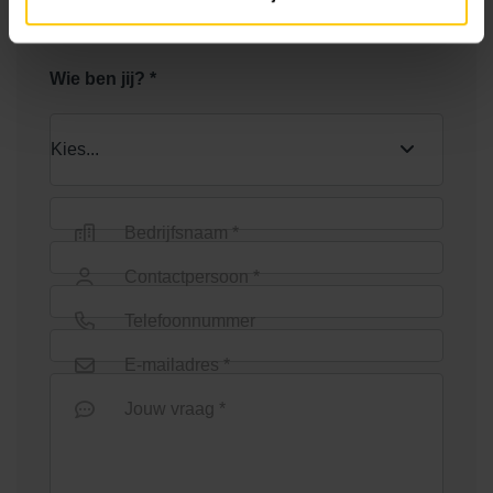
Leisure en exclusieve tuinen!
Wie ben jij? *
Bedrijfsnaam *
Contactpersoon *
Telefoonnummer
E-mailadres *
Jouw vraag *