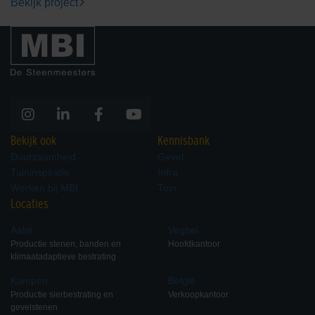
Bekijk project
Bekijk ook
Kennisbank
Duurzaamheid
Gevel
Tuininspiratie
Infra
Werken bij MBI
Tuin
Locaties
Aalst
Veghel
Productie stenen, banden en
Hoofdkantoor
klimaatadaptieve bestrating
Kampen
België
Productie sierbestrating en
Verkoopkantoor
gevelstenen