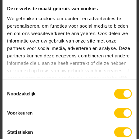
Deze website maakt gebruik van cookies
Formaten: 30x20 | 60x60 | 120x30
We gebruiken cookies om content en advertenties te
Dikte: 4 cm | 6 cm
personaliseren, om functies voor social media te bieden
en om ons websiteverkeer te analyseren. Ook delen we
Bekijk de collectie
informatie over uw gebruik van onze site met onze
partners voor social media, adverteren en analyse. Deze
partners kunnen deze gegevens combineren met andere
Onderhoudsvriendelijk door beschermlaag
informatie die u aan ze heeft verstrekt of die ze hebben
verzameld op basis van uw gebruik van hun services. U
Een belangrijk onderdeel van deze
gaat akkoord met onze cookies als u onze website blijft
sierbestratingscategorie is de kwaliteit en het
gebruiken.
Toestemmingsselectie
onderhoudsgemak. Daar ligt dan ook een groot deel van
Noodzakelijk
deze nieuwe uitvinding: Het duurzaam beschermen van de
designs middels Protection Plus Factor 90. Deze
Voorkeuren
zevenvoudige beschermlaag vereeuwigt elk ontwerp en
maakt de tegels bestendiger. Zo zijn ze beschermd tegen
alle weersomstandigheden en maken vloeistoffen, vetten
Statistieken
en zuren nagenoeg geen kans een blijvende indruk achter