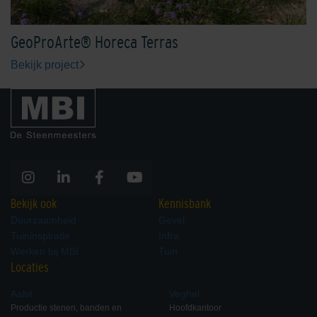
GeoProArte® Horeca Terras
Bekijk project
Bekijk ook
Kennisbank
Duurzaamheid
Gevel
Tuininspiratie
Infra
Werken bij MBI
Tuin
Locaties
Aalst
Veghel
Productie stenen, banden en
Hoofdkantoor