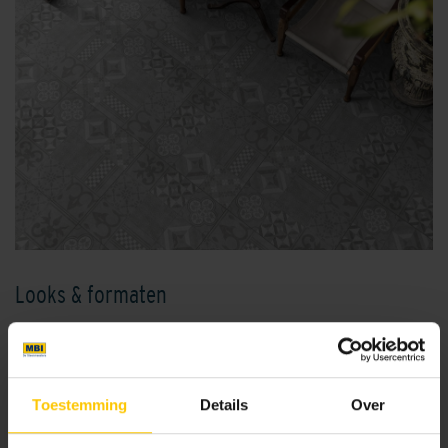
Looks & formaten
GeoProArte® is te bestellen in een houtlook of steenlook.
Het design oogt natuurlijk en sluit mooi aan op de
betonnen drager. Het keramisch design bindt zich prachtig
Toestemming
Details
Over
met de betonnen textuur en het onderscheid tussen digitaal
en ‘echt’ behoort tot het verleden.