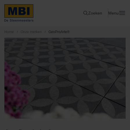
Zoeken
Menu
Home
/
Onze merken
/
GeoProArte®