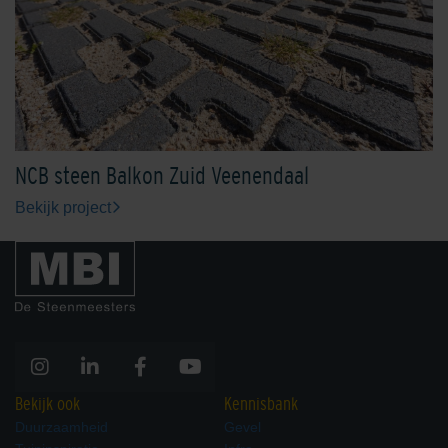
NCB steen Balkon Zuid Veenendaal
Bekijk project
Bekijk ook
Kennisbank
Duurzaamheid
Gevel