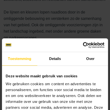
De lijnen en kleuren lopen naadloos door in de
omliggende bebouwing en versterken zo de samenhang
van het gebied. Ook de omliggende voorzieningen zijn in
het landschap ingebed, met onder andere groene daken
op parkeergarages.
Tussen stad en natuur
Toestemming
Details
Over
Plan DUIN laat zien hoe een stedelijke woonwijk kan
worden verweven met het gevoel van een kustlandschap.
Terwijl bewoners genieten van de rust en ruimte van hun
Deze website maakt gebruik van cookies
omgeving, biedt het gebied bij helder zicht ook uitzicht op
We gebruiken cookies om content en advertenties te
Amsterdam. Zo vormt Plan DUIN een unieke combinatie
personaliseren, om functies voor social media te bieden
van stedelijke bereikbaarheid en landschappelijke
en om ons websiteverkeer te analyseren. Ook delen we
beleving, een plek waar architectuur en natuur elkaar
informatie over uw gebruik van onze site met onze
partners voor social media, adverteren en analyse. Deze
versterken.