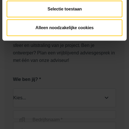
Amvest
Selectie toestaan
Inrichting Openbare Ruimte
Alleen noodzakelijke cookies
De voorbereidingsfase is het allerbelangrijkste
moment van het hele project. Daar bepaalt je de
sfeer en uitstraling van je project. Ben je
ontwerper? Plan een vrijblijvend adviesgesprek in
met één van onze adviseur!
Wie ben jij? *
Bedrijfsnaam *