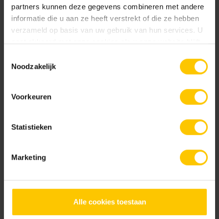
partners kunnen deze gegevens combineren met andere
informatie die u aan ze heeft verstrekt of die ze hebben
verzameld op basis van uw gebruik van hun services. U
Realisatie
gaat akkoord met onze cookies als u onze website blijft
2025
gebruiken.
Toestemmingsselectie
Noodzakelijk
Plaats
Almere
Voorkeuren
Architecten
Buro ZUS
Statistieken
Hoofdaannemer
Van Kessel Sport en Cultuurtechniek
Marketing
Opdrachtgever
Gemeente Almere
Alle cookies toestaan
Overige partijen