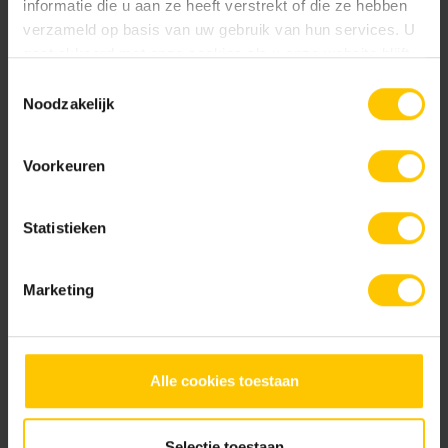
informatie die u aan ze heeft verstrekt of die ze hebben
Plaats
verzameld op basis van uw gebruik van hun services. U
De Heen
gaat akkoord met onze cookies als u onze website blijft
Opdrachtgever
gebruiken.
Toestemmingsselectie
Jachthaven de Schapenput
Noodzakelijk
Neem contact op
Voorkeuren
Wie ben jij? *
Statistieken
Marketing
Bedrijfsnaam *
Alle cookies toestaan
Contactpersoon *
Telefoonnummer
Selectie toestaan