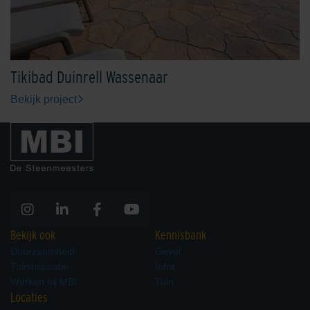
Tikibad Duinrell Wassenaar
Bekijk project
Bekijk ook
Kennisbank
Duurzaamheid
Gevel
Tuininspiratie
Infra
Werken bij MBI
Tuin
Locaties