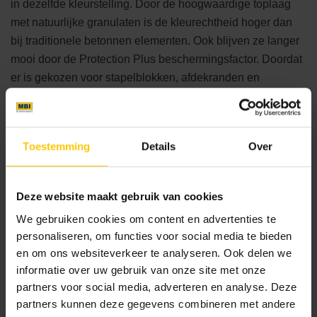
in dezelfde kleurstelling. Door de hoogwaardige toplaag
met natuurlijke granulaten is de kleurechtheid hoger dan
bij traditionele betonnen elementen. Ook blijven ze langer
mooi door de Protection Plus beschermingsfactor. Doordat
er is gekozen voor stapelblokken, afdekranden en
traptreden in één neutrale kleur, heeft de haven een rustige
uitstraling.
Toestemming
Details
Over
Advies Inwinnen
Benieuwd naar onze collecties voor jouw project? Onze
adviseurs denken graag mee! Vraag een adviesgesprek
Deze website maakt gebruik van cookies
aan met één van onze adviseurs via
adviesteam@mbi.nl
.
We gebruiken cookies om content en advertenties te
personaliseren, om functies voor social media te bieden
en om ons websiteverkeer te analyseren. Ook delen we
Realisatie
informatie over uw gebruik van onze site met onze
2017
partners voor social media, adverteren en analyse. Deze
partners kunnen deze gegevens combineren met andere