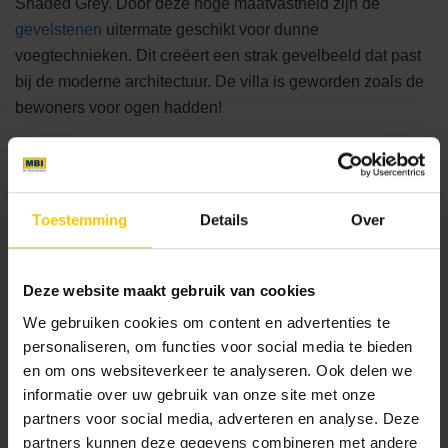
Shaded Grey. Door deze hoge maatvastheid zijn de
gevelstenen
uitermate geschikt voor dunne
voegtechnieken. Dit creëert een strak gevelbeeld dat past
bij de moderne architectuur. De villa is geworden zoals de
bewoners voor ogen hadden!
Realisatie
2020
Toestemming
Details
Over
Plaats
Veenendaal
Deze website maakt gebruik van cookies
Hoofdaannemer
We gebruiken cookies om content en advertenties te
Habé Bouwen in Stijl
personaliseren, om functies voor social media te bieden
en om ons websiteverkeer te analyseren. Ook delen we
Overige partijen
informatie over uw gebruik van onze site met onze
Hasselaar Architecten
partners voor social media, adverteren en analyse. Deze
partners kunnen deze gegevens combineren met andere