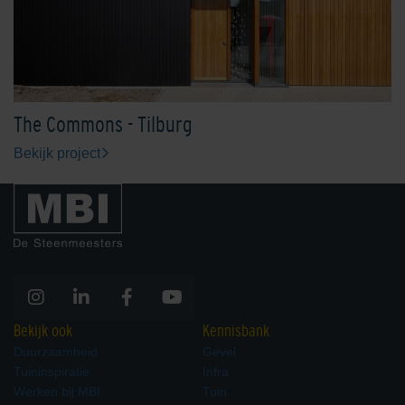
The Commons - Tilburg
Bekijk project
Bekijk ook
Kennisbank
Duurzaamheid
Gevel
Tuininspiratie
Infra
Werken bij MBI
Tuin