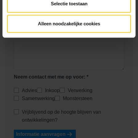
Telefoonnummer
Selectie toestaan
E-mailadres *
Alleen noodzakelijke cookies
Jouw vraag *
Neem contact met me op voor: *
Advies
Inkoop
Verwerking
Samenwerking
Monstersteen
Vrijblijvend op de hoogte blijven van
ontwikkelingen?
Informatie aanvragen