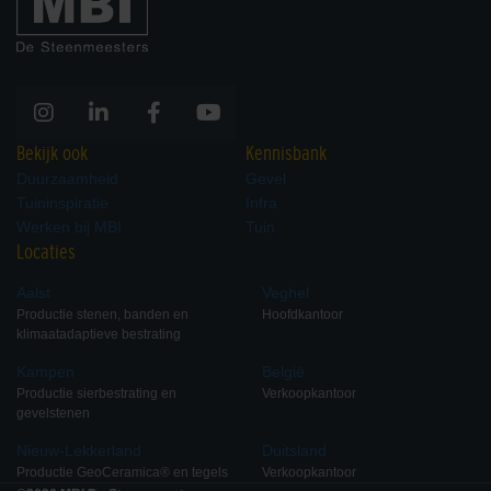
Bekijk ook
Kennisbank
Duurzaamheid
Gevel
Tuininspiratie
Infra
Werken bij MBI
Tuin
Locaties
Aalst
Veghel
Productie stenen, banden en
Hoofdkantoor
klimaatadaptieve bestrating
Kampen
België
Productie sierbestrating en
Verkoopkantoor
gevelstenen
Nieuw-Lekkerland
Duitsland
Productie GeoCeramica® en tegels
Verkoopkantoor