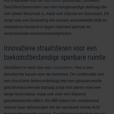
Als onderdeel van de
GeoSteen
productlijn, profiteert
GeoSilent bovendien van een hoogwaardige deklaag die
niet alleen kleurvast is, maar ook slijtvast en duurzaam. Dit
zorgt voor een bestrating die visueel aantrekkelijk blijft en
moeiteloos bestand is tegen intensief gebruik en
veranderende weersomstandigheden.
Innovatieve straatstenen voor een
toekomstbestendige openbare ruimte
GeoSilent is meer dan een
straatsteen
. Het is een
doordachte keuze voor de toekomst. De combinatie van
een duurzame betononderlaag met een geavanceerde
geluidsreducerende toplaag zorgt niet alleen voor een
lange levensduur, maar ook voor een blijvend
geluidsreductie-effect. Als MBI kijken we voortdurend
vooruit naar oplossingen die de openbare ruimte écht
toekomstbestendig maken. GeoSilent maakt deel uit van