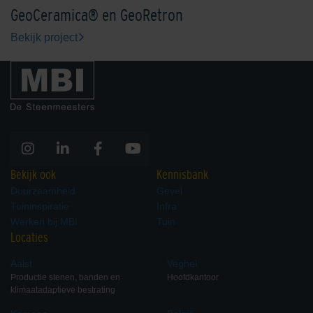
GeoCeramica® en GeoRetron
Bekijk project
Bekijk ook
Kennisbank
Duurzaamheid
Gevel
Tuininspiratie
Infra
Werken bij MBI
Tuin
Locaties
Aalst
Veghel
Productie stenen, banden en
Hoofdkantoor
klimaatadaptieve bestrating