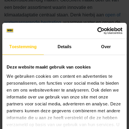
een breder assortiment waarin innovatie en
klimaatadaptatie centraal staan. Denk hierbij aan
open of
waterpasserende bestrating
, waarmee water en groen de
ruimte krijgen. Met deze producten kunnen gemeenten en
projectontwikkelaars een enorme slag slaan als het gaat
om het toekomstgericht ontwerpen van de openbare
Toestemming
Details
Over
ruimte.
Een stap in de goede richting
Deze website maakt gebruik van cookies
We gebruiken cookies om content en advertenties te
De keuze voor GeoSilent in Sint-Oedenrode onderstreept
personaliseren, om functies voor social media te bieden
een groeiende trend: gemeenten en ontwerpers zoeken
en om ons websiteverkeer te analyseren. Ook delen we
naar bestratingsoplossingen die zowel functioneel als
informatie over uw gebruik van onze site met onze
esthetisch zijn. Met deze slimme straatsteen investeert de
partners voor social media, adverteren en analyse. Deze
gemeente in een geluidsarme, duurzame én visueel
partners kunnen deze gegevens combineren met andere
informatie die u aan ze heeft verstrekt of die ze hebben
aantrekkelijke openbare ruimte. Een inspirerend voorbeeld
verzameld op basis van uw gebruik van hun services. U
van hoe slimme bestratingstechniek het verschil maakt in