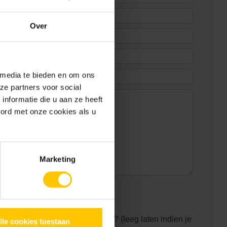
Over
 media te bieden en om ons
ze partners voor social
nformatie die u aan ze heeft
gen
oord met onze cookies als u
Marketing
ng
oogte blijven van ontwikkelingen? (leeg laten indien je
lle cookies toestaan