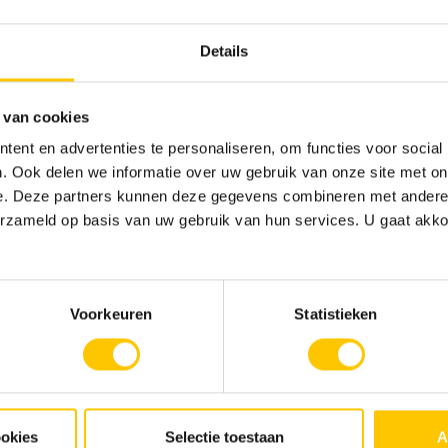
Voornaam *
n met hoeveel personen je
Achternaam *
Details
E-mailadres *
 van cookies
Telefoonnummer *
ent en advertenties te personaliseren, om functies voor social
Aantal deelnemers *
. Ook delen we informatie over uw gebruik van onze site met on
e. Deze partners kunnen deze gegevens combineren met andere i
Eventuele opmerkin
erzameld op basis van uw gebruik van hun services. U gaat akk
Voorkeuren
Statistieken
Marketing toestemmi
keren op het terrein van Eljo
 (vanaf hier zijn
Vrijblijvend op de h
ookies
Selectie toestaan
A