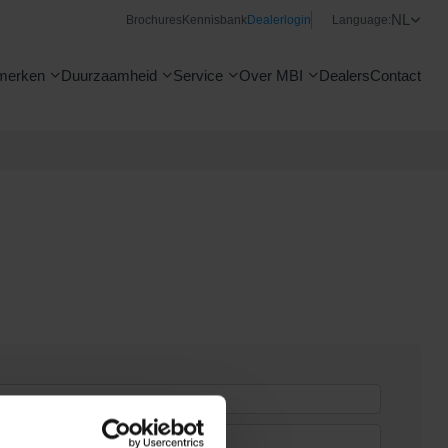
NL
Brochures
Kennisbank
Dealerlogin
Language:
merken
Duurzaamheid
Service
Over MBI
Dealers
Contact