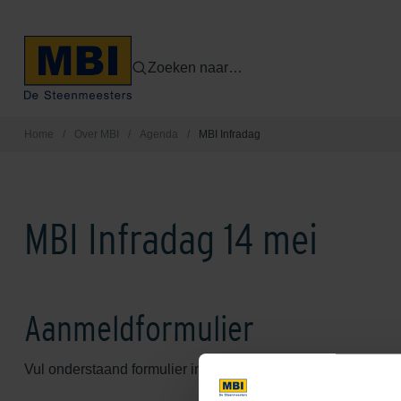
Zoeken naar…
Home
/
Over MBI
/
Agenda
/
MBI Infradag
MBI Infradag 14 mei
Aanmeldformulier
Vul onderstaand formulier in, dan ontvang je van ons zo sp