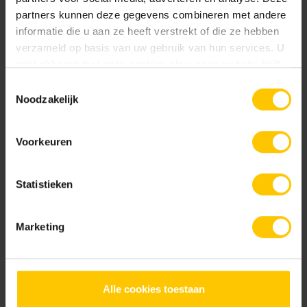
partners kunnen deze gegevens combineren met andere
Philips Stadion - Frederiklaan 10A, 5616 LX Eindhoven
informatie die u aan ze heeft verstrekt of die ze hebben
verzameld op basis van uw gebruik van hun services. U
gaat akkoord met onze cookies als u onze website blijft
gebruiken.
Toestemmingsselectie
Bedrijf *
Noodzakelijk
Voornaam *
Voorkeuren
Achternaam *
E-mailadres *
Statistieken
Telefoonnummer *
Aantal deelnemers (max. 2) *
Marketing
Alle cookies toestaan