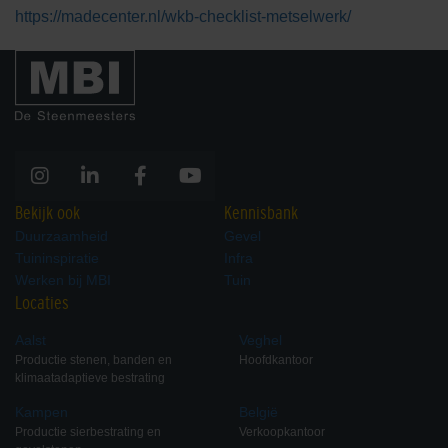
https://madecenter.nl/wkb-checklist-metselwerk/
Bekijk ook
Kennisbank
Duurzaamheid
Gevel
Tuininspiratie
Infra
Werken bij MBI
Tuin
Locaties
Aalst
Veghel
Productie stenen, banden en
Hoofdkantoor
klimaatadaptieve bestrating
Kampen
België
Productie sierbestrating en
Verkoopkantoor