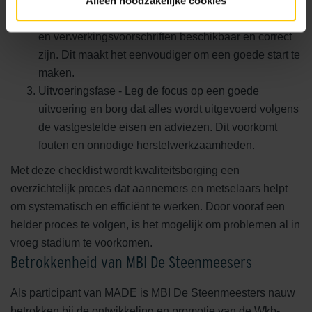
Alleen noodzakelijke cookies
Voorbereidingsfase - Controleer of alle benodigde
documenten, zoals prestatieverklaringen, adviezen
en verwerkingsvoorschriften beschikbaar en correct
zijn. Dit maakt het eenvoudiger om een goede start te
maken.
Uitvoeringsfase - Leg de focus op een goede
uitvoering en borg dat alles wordt uitgevoerd volgens
de vastgestelde eisen en adviezen. Dit voorkomt
fouten en onnodige herstelwerkzaamheden.
Met deze checklist wordt kwaliteitsborging een
overzichtelijk proces dat aannemers en metselaars helpt
om systematisch en efficiënt te werken. Door vooraf een
helder proces te volgen, is het mogelijk om problemen al in
vroeg stadium te voorkomen.
Betrokkenheid van MBI De Steenmeesers
Als participant van MADE is MBI De Steenmeesters nauw
betrokken bij de ontwikkeling en promotie van de Wkb-