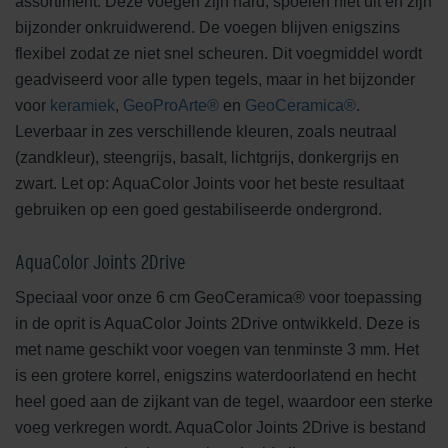
assortiment. Deze voegen zijn hard, spoelen niet uit en zijn
bijzonder onkruidwerend. De voegen blijven enigszins
flexibel zodat ze niet snel scheuren. Dit voegmiddel wordt
geadviseerd voor alle typen tegels, maar in het bijzonder
voor
keramiek
,
GeoProArte®
en
GeoCeramica®
.
Leverbaar in zes verschillende kleuren, zoals neutraal
(zandkleur), steengrijs, basalt, lichtgrijs, donkergrijs en
zwart. Let op: AquaColor Joints voor het beste resultaat
gebruiken op een goed gestabiliseerde ondergrond.
AquaColor Joints 2Drive
Speciaal voor onze 6 cm GeoCeramica® voor toepassing
in de oprit is AquaColor Joints 2Drive ontwikkeld. Deze is
met name geschikt voor voegen van tenminste 3 mm. Het
is een grotere korrel, enigszins waterdoorlatend en hecht
heel goed aan de zijkant van de tegel, waardoor een sterke
voeg verkregen wordt. AquaColor Joints 2Drive is bestand