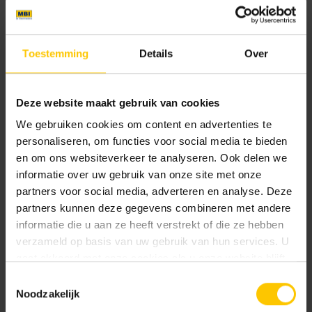
waaronder keramische tegels. Door de waterdoorlatende
werking is deze voegmiddel het beste te gebruiken indien
de keramische tegels op een drainagemortel
Toestemming
Details
Over
(gestabiliseerde ondergrond) gelegd zijn. Leverbaar in vier
kleuren: zwart, antraciet, ivoor en beige.
Deze website maakt gebruik van cookies
We gebruiken cookies om content en advertenties te
personaliseren, om functies voor social media te bieden
en om ons websiteverkeer te analyseren. Ook delen we
informatie over uw gebruik van onze site met onze
partners voor social media, adverteren en analyse. Deze
partners kunnen deze gegevens combineren met andere
informatie die u aan ze heeft verstrekt of die ze hebben
verzameld op basis van uw gebruik van hun services. U
gaat akkoord met onze cookies als u onze website blijft
gebruiken.
Toestemmingsselectie
Noodzakelijk