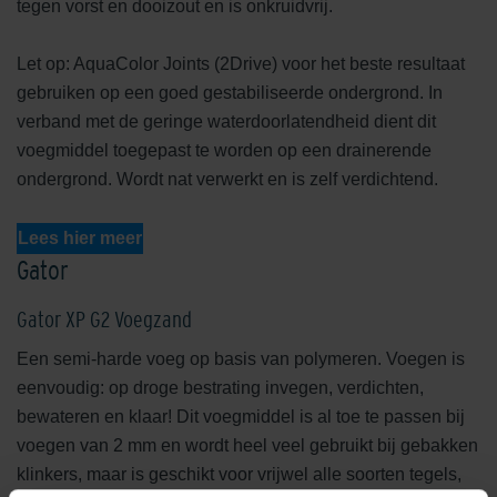
tegen vorst en dooizout en is onkruidvrij.
Let op: AquaColor Joints (2Drive) voor het beste resultaat
gebruiken op een goed gestabiliseerde ondergrond. In
verband met de geringe waterdoorlatendheid dient dit
voegmiddel toegepast te worden op een drainerende
ondergrond. Wordt nat verwerkt en is zelf verdichtend.
Lees hier meer
Gator
Gator XP G2 Voegzand
Een semi-harde voeg op basis van polymeren. Voegen is
eenvoudig: op droge bestrating invegen, verdichten,
bewateren en klaar! Dit voegmiddel is al toe te passen bij
voegen van 2 mm en wordt heel veel gebruikt bij gebakken
klinkers, maar is geschikt voor vrijwel alle soorten tegels,