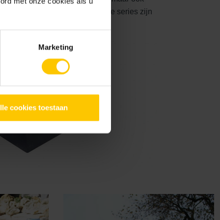
oord met onze cookies als u
t je zaagwerk hebt. Voor sommige series zijn
 is wel zo gemakkelijk!
Marketing
lle cookies toestaan