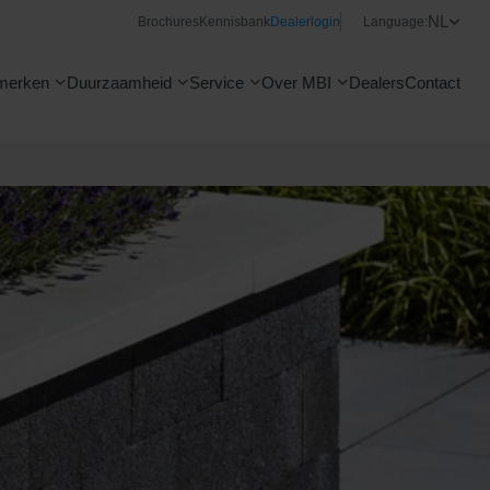
NL
Brochures
Kennisbank
Dealerlogin
Language:
merken
Duurzaamheid
Service
Over MBI
Dealers
Contact