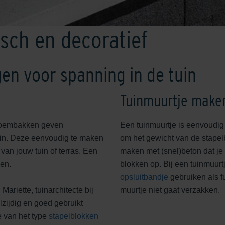
isch en decoratief
en voor spanning in de tuin
Tuinmuurtje make
bloembakken geven
Een tuinmuurtje is eenvoudig
tuin. Deze eenvoudig te maken
om het gewicht van de stapel
an jouw tuin of terras. Een
maken met (snel)beton dat je i
en.
blokken op. Bij een tuinmuurt
opsluitbandje
gebruiken als f
Mariette, tuinarchitecte bij
muurtje niet gaat verzakken.
lzijdig en goed gebruikt
e van het type
stapelblokken