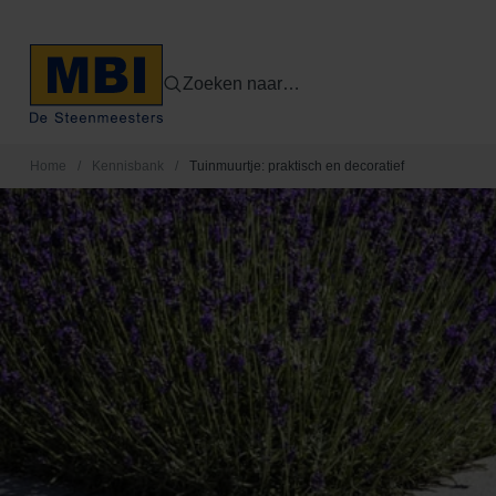
Zoeken naar…
Home
/
Kennisbank
/
Tuinmuurtje: praktisch en decoratief