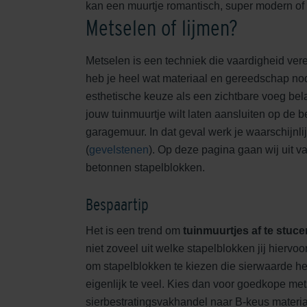
kan een muurtje romantisch, super modern of n
Metselen of lijmen?
Metselen is een techniek die vaardigheid vere
heb je heel wat materiaal en gereedschap nod
esthetische keuze als een zichtbare voeg belan
jouw tuinmuurtje wilt laten aansluiten op de 
garagemuur. In dat geval werk je waarschijnli
(
gevelstenen
). Op deze pagina gaan wij uit va
betonnen stapelblokken.
Bespaartip
Het is een trend om
tuinmuurtjes af te stuce
niet zoveel uit welke stapelblokken jij hiervoo
om stapelblokken te kiezen die sierwaarde h
eigenlijk te veel. Kies dan voor goedkope met
sierbestratingsvakhandel naar B-keus materia