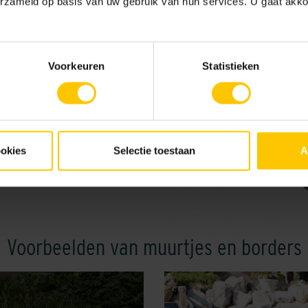
erzameld op basis van uw gebruik van hun services. U gaat akk
steviger. Dat betekent wel da
hoekblokken beschikbaar. Dat
r of tuinmuurtje. Hiervoor heb
okken met een strakke
Voorkeuren
Statistieken
lblokken zijn eenvoudig in de
ookies
Selectie toestaan
A
Voorbeelden van muurtjes en borders