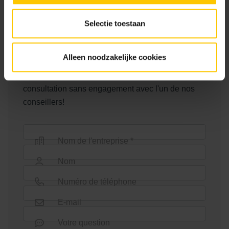
Solutions de façade de haute qualité
Selectie toestaan
La phase de préparation est le moment le plus
important de tout le projet. C'est là que vous
Alleen noodzakelijke cookies
déterminez l'atmosphère et l'apparence de votre
projet. Êtes-vous un designer? Planifiez une
consultation sans engagement avec l'un de nos
conseillers!
Nom de l'entreprise *
Nom
Numéro de téléphone
E-mail
Votre question