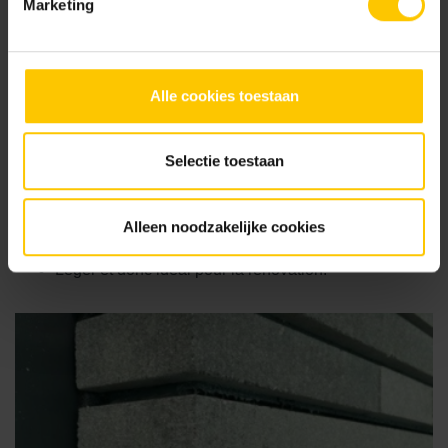
Marketing
Pas de joints de dilatation en cas d'application sans
joint.
Poser ou traiter rapidement et efficacement des
plaquettes de parement.
Alle cookies toestaan
Applicable sur presque tous les supports, y compris
les structures en bois.
Selectie toestaan
Dimensions stables grâce aux lignes de joint
fraisées.
Largeur de joint et hauteur de brique flexibles.
Alleen noodzakelijke cookies
Adhérence fiable grâce au polymère hybride MS.
Léger et donc idéal pour la rénovation.