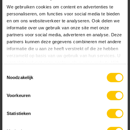
permet à chaque façade d'avoir son propre caractère.
We gebruiken cookies om content en advertenties te
Avantages du système
personaliseren, om functies voor social media te bieden
en om ons websiteverkeer te analyseren. Ook delen we
Pour un projet, il est possible de transporter plus de
informatie over uw gebruik van onze site met onze
mètres carrés sur un camion. Cela réduit le nombre
partners voor social media, adverteren en analyse. Deze
partners kunnen deze gegevens combineren met andere
de trajets et donc les émissions de CO2.
informatie die u aan ze heeft verstrekt of die ze hebben
Un projet utilisant des plaquettes de parement
verzameld op basis van uw gebruik van hun services. U
nécessite des fondations moins solides qu'une
gaat akkoord met onze cookies als u onze website blijft
façade en briques pleines empilées.
gebruiken.
Toestemmingsselectie
Avec le système HOMZ-Pro associé à la colle
Noodzakelijk
polymère, il est également possible d'utiliser des
bandes noires (charbon).
Convient aux bâtiments d'une hauteur maximale de
Voorkeuren
26 mètres.
Ignifuge : classé B1.
Statistieken
Hautes valeurs d'isolation et raccordement étanche
au vent.