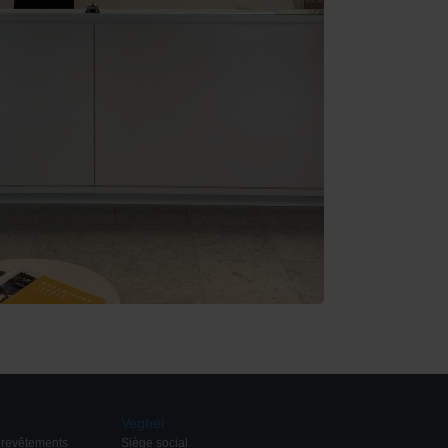
Veghel
e revêtements
Siège social