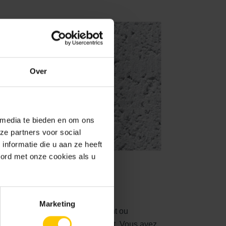
Over
 media te bieden en om ons
ze partners voor social
nformatie die u aan ze heeft
oord met onze cookies als u
 plaquettes de
Marketing
ntérieur en recouvrant partiellement ou
 avec des plaquettes de parement. Vous avez