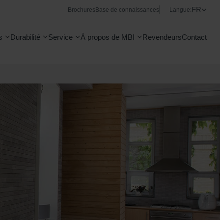
FR
Brochures
Base de connaissances
Langue:
s
Durabilité
Service
À propos de MBI
Revendeurs
Contact