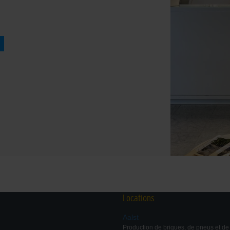
Locations
Aalst
Production de briques, de pneus et d