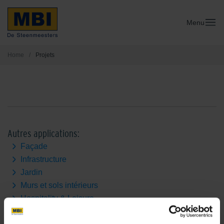
Menu
Home
/
Projets
Autres applications:
Façade
Infrastructure
Jardin
Murs et sols intérieurs
Hospitality & Leisure
Parking