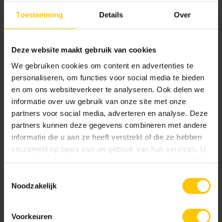
Pavage antibruit
Arrêt de bus
Toestemming
Details
Over
Domaine d'activité
Immeuble de bureaux
Deze website maakt gebruik van cookies
Établissement d'enseignement
Pavage ouvert
We gebruiken cookies om content en advertenties te
personaliseren, om functies voor social media te bieden
Établissement de santé
en om ons websiteverkeer te analyseren. Ook delen we
Centre commercial
informatie over uw gebruik van onze site met onze
partners voor social media, adverteren en analyse. Deze
partners kunnen deze gegevens combineren met andere
Contactez-nous
informatie die u aan ze heeft verstrekt of die ze hebben
verzameld op basis van uw gebruik van hun services. U
MBI offre un très large choix pour l'aménagement
gaat akkoord met onze cookies als u onze website blijft
des espaces intérieurs et extérieurs. Laissez-nous
gebruiken.
vos coordonnées et nous vous contacterons au
Toestemmingsselectie
Noodzakelijk
plus vite.
Voorkeuren