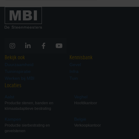
Bekijk ook
Kennisbank
Duurzaamheid
Gevel
Tuininspiratie
Infra
Werken bij MBI
Tuin
Locaties
Aalst
Veghel
Productie stenen, banden en
Hoofdkantoor
klimaatadaptieve bestrating
Kampen
België
Productie sierbestrating en
Verkoopkantoor
gevelstenen