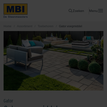
Zoeken
Menu
Home
/
Assortiment
/
Toebehoren
/
Gator voegmiddel
Gator