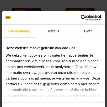
Nieuw
Nieuw
Toestemming
Details
Over
Nitro X Vanille
Nitro X Zwart
Deze website maakt gebruik van cookies
We gebruiken cookies om content en advertenties te
personaliseren, om functies voor social media te bieden
en om ons websiteverkeer te analyseren. Ook delen we
informatie over uw gebruik van onze site met onze
partners voor social media, adverteren en analyse. Deze
partners kunnen deze gegevens combineren met andere
informatie die u aan ze heeft verstrekt of die ze hebben
Nitro Zilvergrijs
Nitro Zwart
verzameld op basis van uw gebruik van hun services. U
gaat akkoord met onze cookies als u onze website blijft
gebruiken.