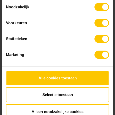
Toestemmingsselectie
Noodzakelijk
Voorkeuren
Voegkruis afbreekbaar
Voegkruis afbreekbaar
Statistieken
3/19/55mm
5/19/55mm
Marketing
Alle cookies toestaan
Voegkruis herbruikbaar
Voegkruis herbruikbaar
Selectie toestaan
3/50/55
5/50/55
Alleen noodzakelijke cookies