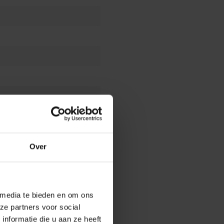
en
Voegzand voor onkruidvrij
rit voegen
Gator voegwijzer
Over
 media te bieden en om ons
ze partners voor social
nformatie die u aan ze heeft