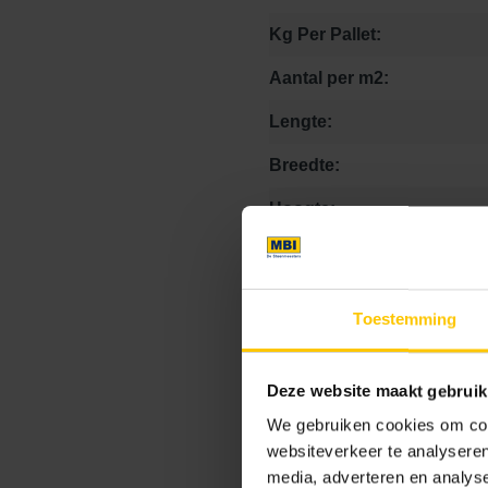
Kg Per Pallet:
Aantal per m2:
Lengte:
Breedte:
Hoogte:
verwerkingsadvies link:
Toestemming
Prijs Eenheid:
Deze website maakt gebruik
We gebruiken cookies om cont
Kleur
websiteverkeer te analyseren
media, adverteren en analys