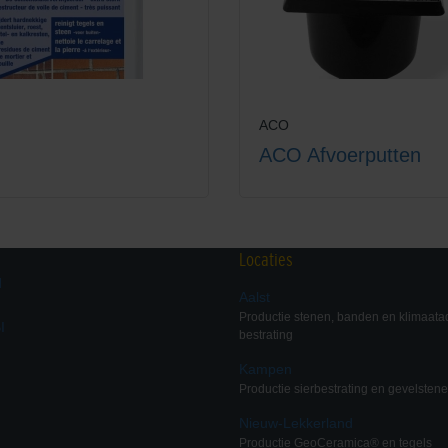
ACO
ACO Afvoerputten
Locaties
d
Aalst
Productie stenen, banden en klimaata
I
bestrating
Kampen
Productie sierbestrating en gevelsten
Nieuw-Lekkerland
Productie GeoCeramica® en tegels