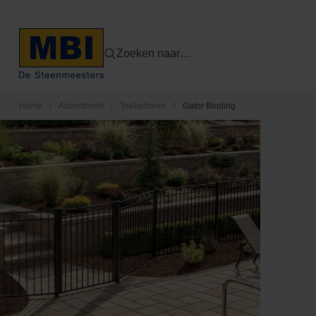
Zoeken naar…
Home
/
Assortiment
/
Toebehoren
/
Gator Binding