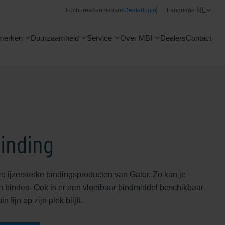
NL
Brochures
Kennisbank
Dealerlogin
Language:
merken
Duurzaamheid
Service
Over MBI
Dealers
Contact
Binding
re ijzersterke bindingsproducten van Gator. Zo kan je
n binden. Ook is er een vloeibaar bindmiddel beschikbaar
in fijn op zijn plek blijft.