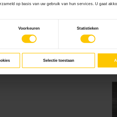
erzameld op basis van uw gebruik van hun services. U gaat akk
Voorkeuren
Statistieken
Blocklijm 828mm
Rock split & binder
rock only binder 3
ookies
Selectie toestaan
A
18,2kg
liter