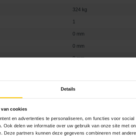
324 kg
1
0 mm
0 mm
0 mm
Voegmiddel keramische tuin
terras
Functie van voegen
Op
Details
12.9
 van cookies
ent en advertenties te personaliseren, om functies voor social
. Ook delen we informatie over uw gebruik van onze site met on
e. Deze partners kunnen deze gegevens combineren met andere i