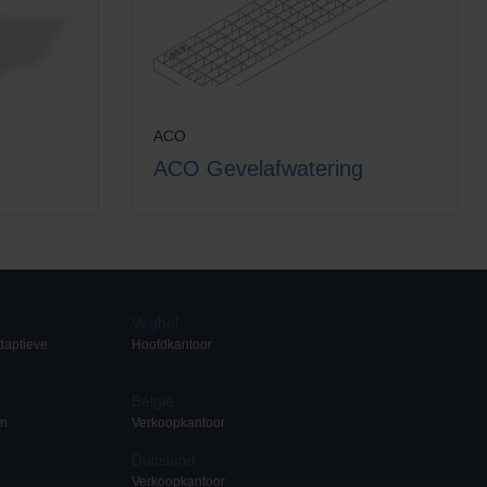
ACO
ACO Gevelafwatering
Veghel
daptieve
Hoofdkantoor
België
en
Verkoopkantoor
Duitsland
Verkoopkantoor