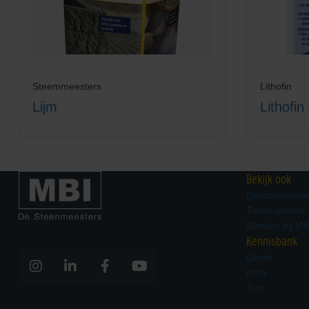
Steemmeesters
Lithofin
Lijm
Lithofin
Bekijk ook
Duurzaamhei
Tuininspiratie
Werken bij MB
Kennisbank
Gevel
Infra
Tuin