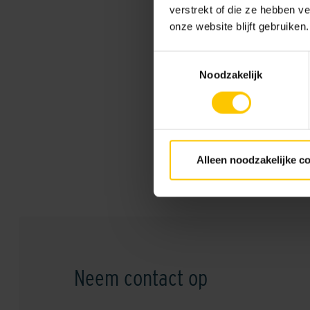
Standaard kleuren
verstrekt of die ze hebben v
onze website blijft gebruiken.
Toestemmingsselectie
Noodzakelijk
Blocklijm 296mm
Alleen noodzakelijke c
Neem contact op