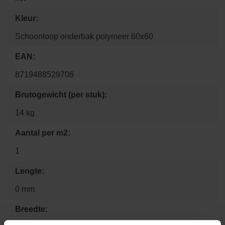
Kleur:
Schoonloop onderbak polymeer 60x60
EAN:
8719488529706
Brutogewicht (per stuk):
14 kg
Aantal per m2:
1
Lengte:
0 mm
Breedte: