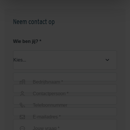
Koppelstuk onderbak
Maasrooster schoonloop
60x40
Neem contact op
Wie ben jij? *
Maasrooster schoonloop
Mat voor schoonloper
75x50
aluminum + antraciet 60x40
Bedrijfsnaam *
Contactpersoon *
Telefoonnummer
E-mailadres *
Jouw vraag *