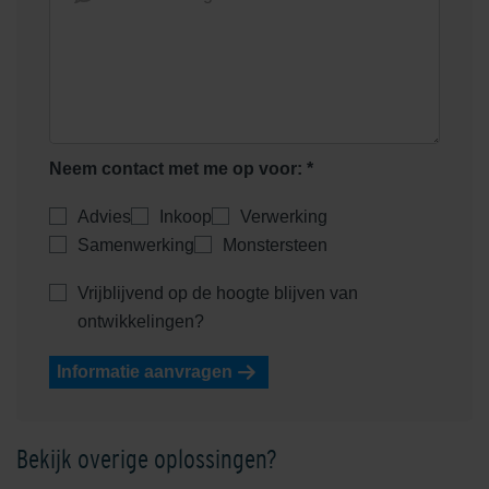
Mat voor schoonloper
Mat voor schoonloper
aluminum + antraciet 60x60
aluminum + antraciet 75x50
Neem contact met me op voor: *
Advies
Inkoop
Verwerking
Mat voor schoonloper
Mat voor schoonloper
Samenwerking
Monstersteen
aluminum + antraciet 100x50
aluminum + rubber zwart
60x40
Vrijblijvend op de hoogte blijven van
ontwikkelingen?
Informatie aanvragen
Bekijk overige oplossingen?