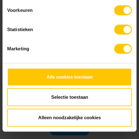
Afwateringsaansluiting met
Drooglopermat antraciet
Voorkeuren
bladvanger
innova
Statistieken
Marketing
Drooglopermat antraciet zwart
Euroline goot 1000mm +
Alle cookies toestaan
sleufrooster
Selectie toestaan
Alleen noodzakelijke cookies
Toon meer