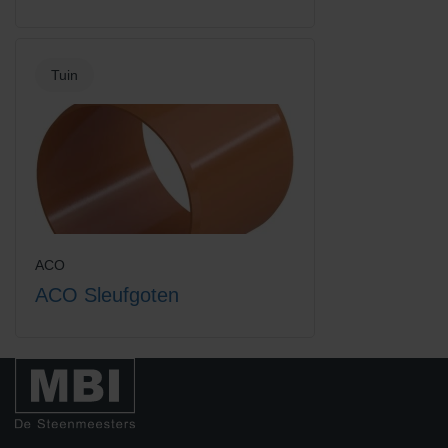
Schoonloperonderpak
schoonloper borstelprofiel
polymeer 100x50
zwart 60x40
Tuin
schoonloper borstelprofiel
schoonloper borstelprofiel
ACO
zwart 60x60
zwart 75x50
ACO Sleufgoten