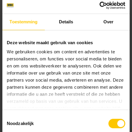
0 mm
Hoogte:
Toestemming
Details
Over
0 mm
Prijs Eenheid:
Deze website maakt gebruik van cookies
98.49
We gebruiken cookies om content en advertenties te
personaliseren, om functies voor social media te bieden
en om ons websiteverkeer te analyseren. Ook delen we
Kleur
informatie over uw gebruik van onze site met onze
partners voor social media, adverteren en analyse. Deze
Standaard kleuren
partners kunnen deze gegevens combineren met andere
informatie die u aan ze heeft verstrekt of die ze hebben
verzameld op basis van uw gebruik van hun services. U
gaat akkoord met onze cookies als u onze website blijft
gebruiken.
Toestemmingsselectie
Noodzakelijk