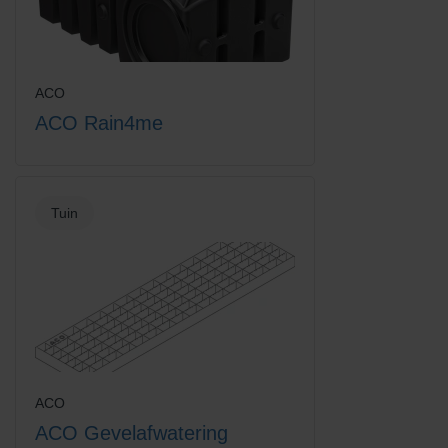
Schoonloop onderbak
Schoonloop onderbak
polymeer 60x40
polymeer 60x60
ACO
ACO Rain4me
Tuin
Schoonloperonderdeel
Schoonloperonderpak
600x400
polymeer 75x50
ACO
ACO Gevelafwatering