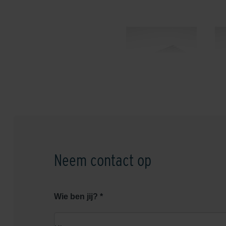
Mat voor schoonloper
Mat
aluminum + antraciet
a
100x50
Neem contact op
Wie ben jij? *