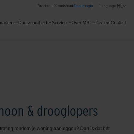
NL
Brochures
Kennisbank
Dealerlogin
Language:
merken
Duurzaamheid
Service
Over MBI
Dealers
Contact
hoon & drooglopers
trating rondom je woning aanleggen? Dan is dat hét