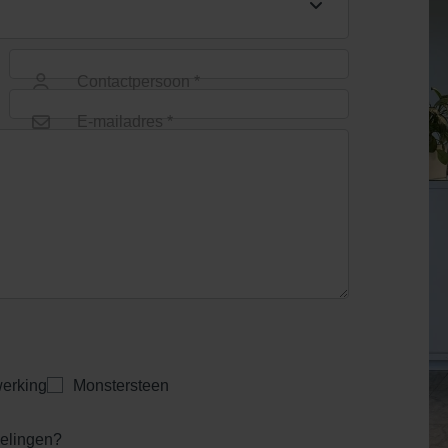
hoonloop onderbak
Schoonloop onderbak
Schoonloperonder
polymeer 60x40
polymeer 60x60
600x400
Contactpersoon *
E-mailadres *
schoonloper
schoonloper
schoonloper
rstelprofiel zwart
borstelprofiel zwart
borstelprofiel zwa
60x40
60x60
75x50
erking
Monstersteen
kelingen?