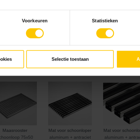
Voorkeuren
Statistieken
ookies
Selectie toestaan
A
Drooglopermat
Drooglopermat
Euroline goot 10
antraciet innova
antraciet zwart
+ sleufrooster
Maasrooster
Mat voor schoonloper
Mat voor schoonl
choonloop 75x50
aluminum + antraciet
aluminum + antrac