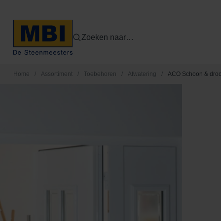
Zoeken naar…
Home
/
Assortiment
/
Toebehoren
/
Afwatering
/
ACO Schoon & droo