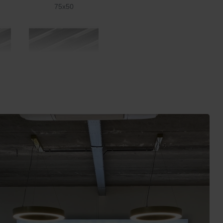
75x50
oper
Mat voor schoonloper
er
aluminum + rubber
zwart 100x50