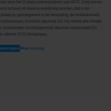
zen voor het 2-staps entreesysteem van ACO. Zorg ervoor
eerst schoon en daarna kurkdroog worden, dat is de
plaats je, geïntegreerd in de bestrating, de revolutionaire
hoonloper. Echt een deurmat 2.0. Hij neemt alle irritatie
e, doorweekte rondslingerende deurmat veroorzaakt! En
de ultieme ACO droogloper.
 aanvragen
Waar te koop