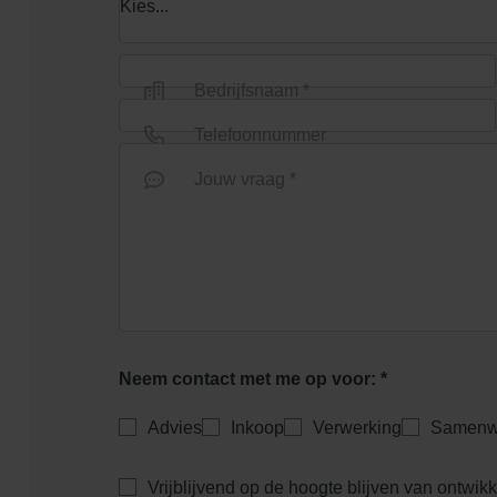
Schoonloop
Sc
maasrooster 100x50
Bedrijfsnaam *
Telefoonnummer
Jouw vraag *
Schoonloperonderpak
polymeer 100x50
bo
Neem contact met me op voor: *
Advies
Inkoop
Verwerking
Samenw
Vrijblijvend op de hoogte blijven van ontwik