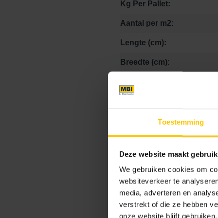
Kg Per Pallet:
Aantal per m2:
Lengte (cm):
Breedte (cm):
Hoogte (cm):
Lengte:
Breedte:
Toestemming
Hoogte:
Deze website maakt gebruik
We gebruiken cookies om cont
websiteverkeer te analyseren
Kleur
media, adverteren en analys
verstrekt of die ze hebben v
Standaard kleuren
onze website blijft gebruiken.