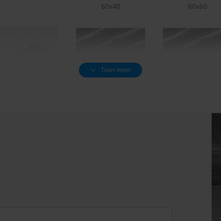
60x40
60x60
Toon meer
 voor schoonloper
Mat voor schoonloper
Mat voor schoonl
luminum + rubber
aluminum + rubber
aluminum + rubb
zwart 60x40
zwart 60x60
zwart 75x50