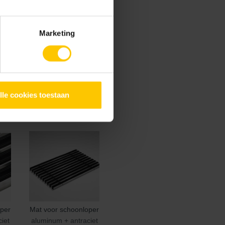
Marketing
lle cookies toestaan
00mm
Koppelstuk onderbak
oper
Mat voor schoonloper
iet
aluminum + antraciet