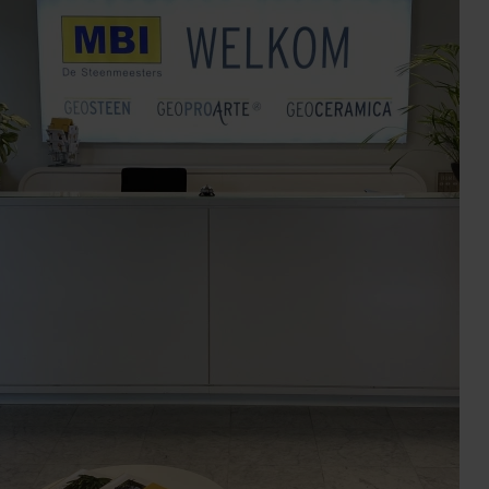
deel
Schoonloperonderpak
polymeer 75x50
schoonloper
rt
borstelprofiel zwart
100x50