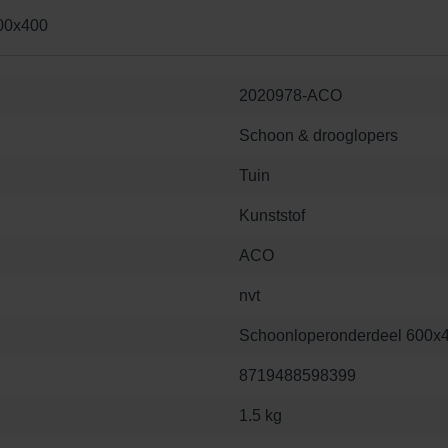
00x400
2020978-ACO
Schoon & drooglopers
Tuin
Kunststof
ACO
nvt
Schoonloperonderdeel 600x
8719488598399
1.5 kg