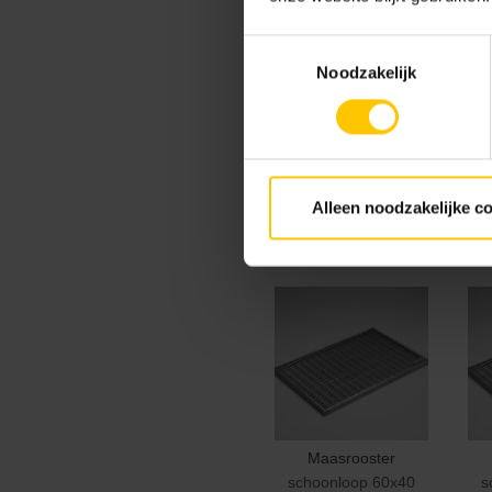
Toestemmingsselectie
Noodzakelijk
Alleen noodzakelijke c
Afwateringsaansluiting
met bladvanger
Maasrooster
schoonloop 60x40
s