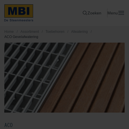
Zoeken
Menu
Home
/
Assortiment
/
Toebehoren
/
Afwatering
/
ACO Gevelafwatering
ACO