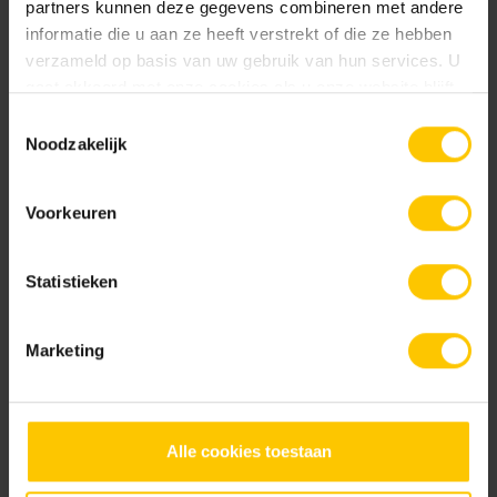
partners kunnen deze gegevens combineren met andere
informatie die u aan ze heeft verstrekt of die ze hebben
verzameld op basis van uw gebruik van hun services. U
gaat akkoord met onze cookies als u onze website blijft
Highline 120 goot 1000x50mm
Highline 120 goot 2000x50mm
gebruiken.
Toestemmingsselectie
Noodzakelijk
Voorkeuren
Statistieken
Highline 120 koppelstuk
Maastrooster 1000mm
Marketing
Neem contact op
Alle cookies toestaan