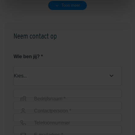
Toon meer
ACO Alustone Klinkerdeksels
ACO Alustone Klinkerdeksels
700x700x107
800x800x107
Neem contact op
Wie ben jij? *
ACO Alustone Klinkerdeksels
BlueStone put + zijuitlaat
900x900x107
Bedrijfsnaam *
Contactpersoon *
Telefoonnummer
E-mailadres *