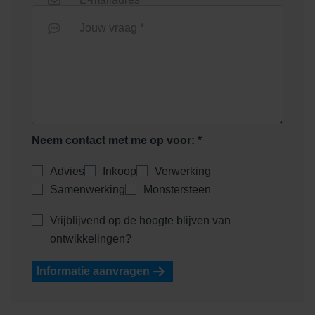
Jouw vraag *
BlueStone put RVS opzet +
BlueStone put RVS opzet +
onderuitlaat
zijuitlaat
Neem contact met me op voor: *
Advies
Inkoop
Verwerking
BlueStone put kunststof opzet
Europoint Maasrooster
Samenwerking
Monstersteen
+ zijuitlaat
kunststof
Vrijblijvend op de hoogte blijven van
ontwikkelingen?
Informatie aanvragen