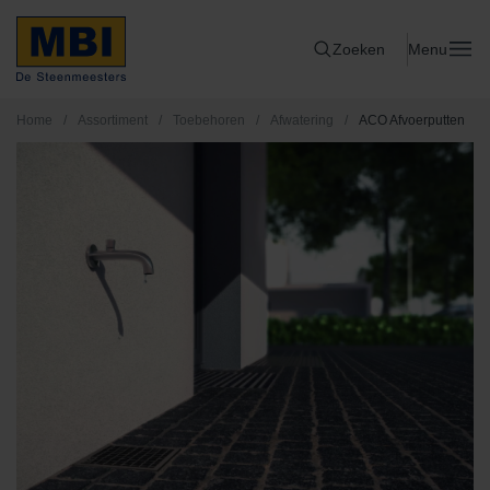
Zoeken
Menu
Home
/
Assortiment
/
Toebehoren
/
Afwatering
/
ACO Afvoerputten