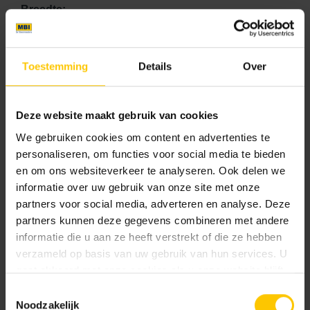
Breedte:
0 mm
Hoogte:
Toestemming
Details
Over
0 mm
Prijs Eenheid:
Deze website maakt gebruik van cookies
We gebruiken cookies om content en advertenties te
91.57
personaliseren, om functies voor social media te bieden
en om ons websiteverkeer te analyseren. Ook delen we
informatie over uw gebruik van onze site met onze
Kleur
partners voor social media, adverteren en analyse. Deze
Standaard kleuren
partners kunnen deze gegevens combineren met andere
informatie die u aan ze heeft verstrekt of die ze hebben
verzameld op basis van uw gebruik van hun services. U
gaat akkoord met onze cookies als u onze website blijft
gebruiken.
Toestemmingsselectie
Noodzakelijk