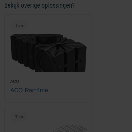
Bekijk overige oplossingen?
Europoint designraam RVS
Europoint hoge onderpak +
zeiaansluiting
Tuin
Europoint kunststofrooster
Europoint lage onderpak +
microgrip
spie
ACO
ACO Rain4me
Tuin