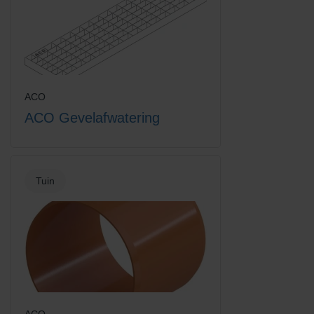
Europoint langstaaf rooster
Europoint ophoog +
RVS
zijaansluiting
ACO
ACO Gevelafwatering
Europoint rooster
Europoint stankafsluiter
Tuin
Europoint vuilemmer 1 liter
Europoint vuilemmer 2,2 liter
ACO