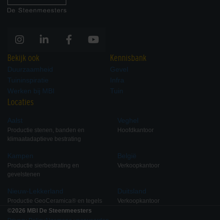
Bekijk ook
Kennisbank
Duurzaamheid
Gevel
Tuininspiratie
Infra
Werken bij MBI
Tuin
Locaties
Aalst
Veghel
Productie stenen, banden en
Hoofdkantoor
klimaatadaptieve bestrating
Kampen
België
Productie sierbestrating en
Verkoopkantoor
gevelstenen
Nieuw-Lekkerland
Duitsland
Productie GeoCeramica® en tegels
Verkoopkantoor
©2026 MBI De Steenmeesters