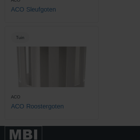
ACO Sleufgoten
Tuin
Stankslot RVS
Vloerput gietijzer rand +
gietijzer rooster
ACO
ACO Roostergoten
Vloerput kunststof rand
Voronoï rooster gietijzer
+gietijzer rooster