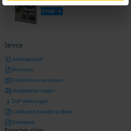
Keramiekbrochure 2026
Bekijk
Service
Adviesgesprek
Brochures
Tuinbrochure aanvragen
Veelgestelde vragen
DoP verklaringen
Certificaten Kwaliteit & Milieu
Beeldbank
Projecten slider