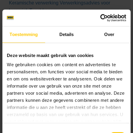
Keramische verwerking
Verwerkingsadvies voor
keramiek
Tegeldragers
Prijs Eenheid:
44.95
Toestemming
Details
Over
Maat
Deze website maakt gebruik van cookies
We gebruiken cookies om content en advertenties te
60.4 x 60.4 x 2
personaliseren, om functies voor social media te bieden
en om ons websiteverkeer te analyseren. Ook delen we
informatie over uw gebruik van onze site met onze
Kleur
partners voor social media, adverteren en analyse. Deze
partners kunnen deze gegevens combineren met andere
Standaard kleuren
informatie die u aan ze heeft verstrekt of die ze hebben
verzameld op basis van uw gebruik van hun services. U
gaat akkoord met onze cookies als u onze website blijft
gebruiken.
Toestemmingsselectie