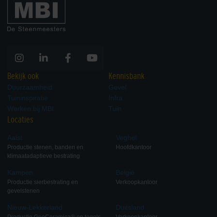
Bekijk ook
Kennisbank
Duurzaamheid
Gevel
Tuininspiratie
Infra
Werken bij MBI
Tuin
Locaties
Aalst
Veghel
Productie stenen, banden en
Hoofdkantoor
klimaatadaptieve bestrating
Kampen
België
Productie sierbestrating en
Verkoopkantoor
gevelstenen
Nieuw-Lekkerland
Duitsland
Productie GeoCeramica® en tegels
Verkoopkantoor