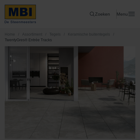
Zoeken
Menu
Home
/
Assortiment
/
Tegels
/
Keramische buitentegels
/
TwentyGres® Entrée Tracks