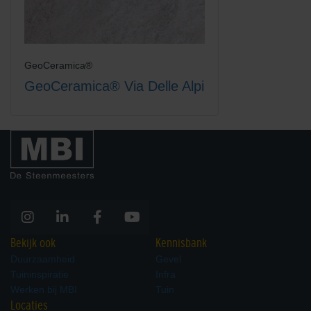
GeoCeramica®
GeoCeramica® Via Delle Alpi
Bekijk ook
Kennisbank
Duurzaamheid
Gevel
Tuininspiratie
Infra
Werken bij MBI
Tuin
Locaties