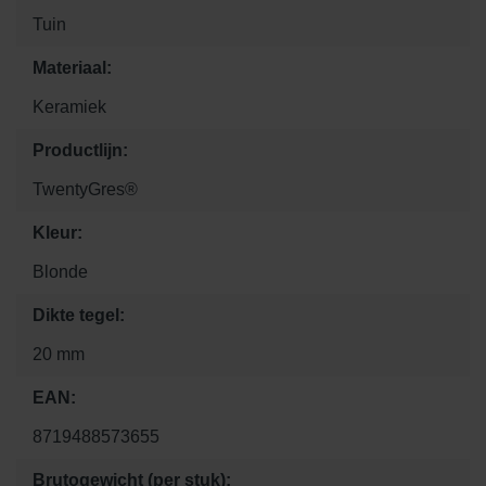
Tuin
Materiaal:
Keramiek
Productlijn:
TwentyGres®
Kleur:
Blonde
Dikte tegel:
20 mm
EAN:
8719488573655
Brutogewicht (per stuk):