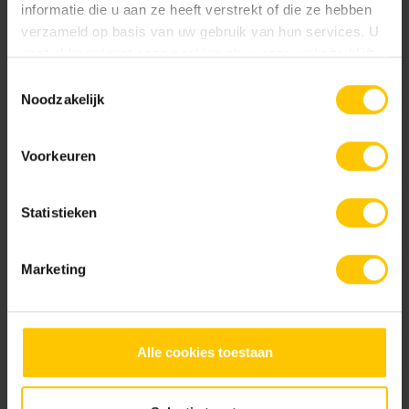
informatie die u aan ze heeft verstrekt of die ze hebben
Blonde
Walnut
verzameld op basis van uw gebruik van hun services. U
gaat akkoord met onze cookies als u onze website blijft
Brochures
gebruiken.
Toestemmingsselectie
Noodzakelijk
Voorkeuren
Keramiekbrochure 2026
Bekijk
Statistieken
Marketing
Service
Adviesgesprek
Alle cookies toestaan
Brochures
Tuinbrochure aanvragen