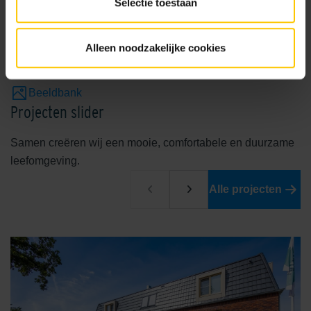
Selectie toestaan
Veelgestelde vragen
DoP verklaringen
Alleen noodzakelijke cookies
Certificaten Kwaliteit & Milieu
Beeldbank
Projecten slider
Samen creëren wij een mooie, comfortabele en duurzame
leefomgeving.
Alle projecten