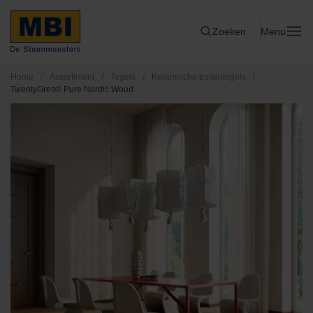
Zoeken
Menu
Home
/
Assortiment
/
Tegels
/
Keramische buitentegels
/
TwentyGres® Pure Nordic Wood