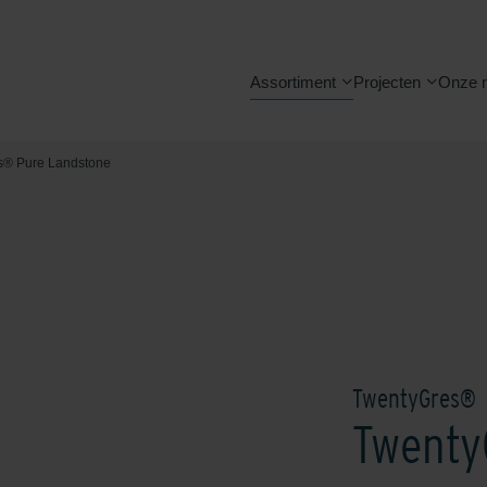
Assortiment
Projecten
Onze 
s® Pure Landstone
TwentyGres®
Twenty